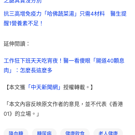
之謎其實沒分別
抗三高增免疫力「哈佛蔬菜湯」只需4材料 醫生提
醒1營養素不足！
延伸閱讀：
工作狂下班天天吃宵夜！醫一看傻眼「腸道40顆息
肉」：怎麼長這麼多
【本文獲
「中天新聞網」
授權轉載。】
「本文內容反映原文作者的意見，並不代表《香港
01》的立場。」
降血糖
糖尿病
健康飲食
老人健康