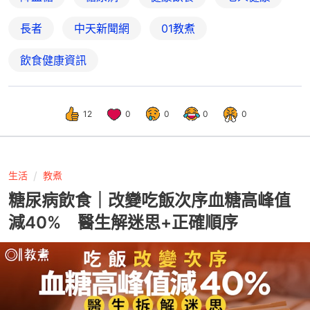
長者
中天新聞網
01教煮
飲食健康資訊
12
0
0
0
0
生活
教煮
糖尿病飲食｜改變吃飯次序血糖高峰值
減40% 醫生解迷思+正確順序