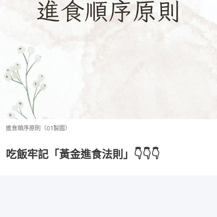
進食順序原則（01製圖）
吃飯牢記「黃金進食法則」👇👇👇