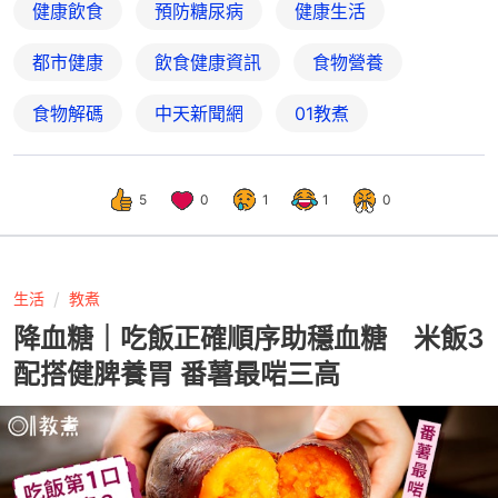
健康飲食
預防糖尿病
健康生活
都市健康
飲食健康資訊
食物營養
食物解碼
中天新聞網
01教煮
5
0
1
1
0
生活
教煮
降血糖｜吃飯正確順序助穩血糖 米飯3
配搭健脾養胃 番薯最啱三高