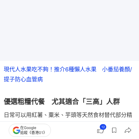
現代人水果吃不夠！推介6種懶人水果 小番茄養顏/
提子防心血管病
優選粗糧代餐 尤其適合「三高」人群
日常可以用紅薯、粟米、芋頭等天然食材替代部分精
米白麵，尤其適合「三高」人群。
12
在Google
追蹤《香港01》