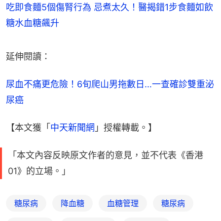
吃即食麵5個傷腎行為 忌煮太久！醫揭錯1步食麵如飲
糖水血糖飆升
延伸閱讀：
尿血不痛更危險！6旬爬山男拖數日…一查確診雙重泌
尿癌
【本文獲「
中天新聞網
」授權轉載。】
「本文內容反映原文作者的意見，並不代表《香港
01》的立場。」
糖尿病
降血糖
血糖管理
糖尿病