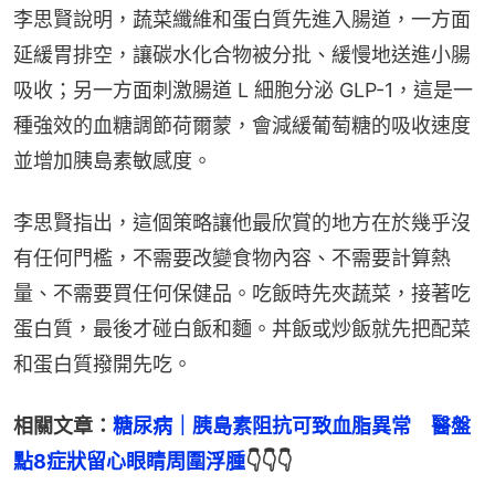
李思賢說明，蔬菜纖維和蛋白質先進入腸道，一方面
延緩胃排空，讓碳水化合物被分批、緩慢地送進小腸
吸收；另一方面刺激腸道 L 細胞分泌 GLP-1，這是一
種強效的血糖調節荷爾蒙，會減緩葡萄糖的吸收速度
並增加胰島素敏感度。
李思賢指出，這個策略讓他最欣賞的地方在於幾乎沒
有任何門檻，不需要改變食物內容、不需要計算熱
量、不需要買任何保健品。吃飯時先夾蔬菜，接著吃
蛋白質，最後才碰白飯和麵。丼飯或炒飯就先把配菜
和蛋白質撥開先吃。
相關文章：
糖尿病｜胰島素阻抗可致血脂異常　醫盤
點8症狀留心眼睛周圍浮腫
👇👇👇