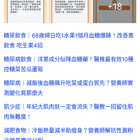
+
18
糖尿飲食｜68歲婦日吃1水果1個月血糖爆錶！改善靠
飲食 吃生果4招
糖尿病飲食｜洋蔥成分似降血糖藥！醫推最有效10種
控糖菜苦瓜蘆筍
糖尿病｜減飯後血糖飆升吃菜或蛋白質先？營養師實
測變化竟那麼大
肌少症｜年紀大肌肉就一定會流失？醫教一招留住肌
肉無難度！
減肥食物｜冷飯熱量減半助瘦身？營養師解抗性澱粉