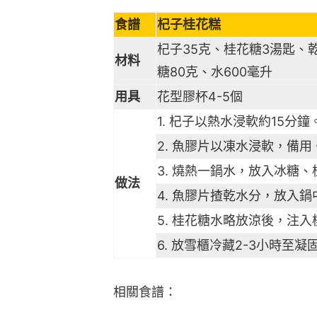
食譜
杞子桂花糕
杞子35克、桂花糖3湯匙、
材料
糖80克、水600毫升
用具
花型膠杯4-5個
1. 杞子以熱水浸軟約15分鐘
2. 魚膠片以凍水浸軟，備用
3. 燒熱一鍋水，放入冰糖
做法
4. 魚膠片揸乾水分，放入
5. 桂花糖水略放涼後，注
6. 放雪櫃冷藏2-3小時至凝
相關食譜：