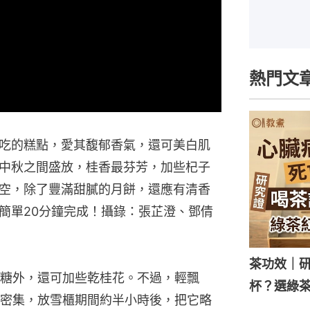
熱門文
吃的糕點，愛其馥郁香氣，還可美白肌
中秋之間盛放，桂香最芬芳，加些杞子
空，除了豐滿甜膩的月餅，還應有清香
簡單20分鐘完成！攝錄：張芷澄、鄧倩
茶功效｜
糖外，還可加些乾桂花。不過，輕飄
杯？選綠
密集，放雪櫃期間約半小時後，把它略