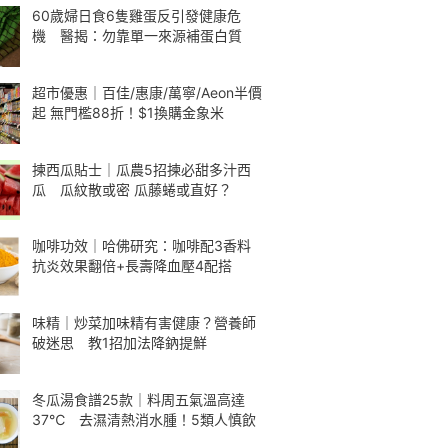
60歲婦日食6隻雞蛋反引發健康危
機 醫揭：勿靠單一來源補蛋白質
超市優惠｜百佳/惠康/萬寧/Aeon半價
起 無門檻88折！$1換購金象米
揀西瓜貼士｜瓜農5招揀必甜多汁西
瓜 瓜紋散或密 瓜藤蜷或直好？
咖啡功效｜哈佛研究：咖啡配3香料
抗炎效果翻倍+長壽降血壓4配搭
味精｜炒菜加味精有害健康？營養師
破迷思 教1招加法降鈉提鮮
冬瓜湯食譜25款｜料周五氣溫高達
37℃ 去濕清熱消水腫！5類人慎飲