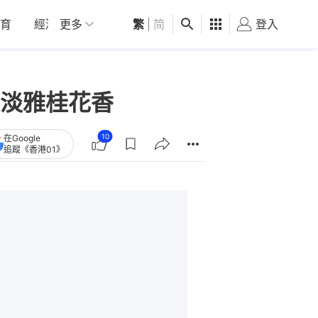
育
經濟
更多
01深圳
繁
觀點
|
简
健康
好食玩飛
登入
女
淡雅桂花香
10
在Google
追蹤《香港01》