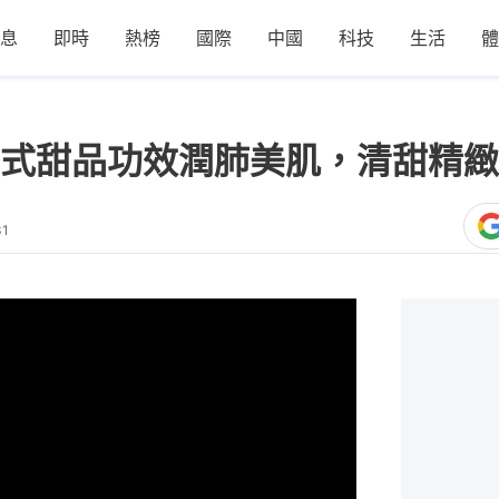
息
即時
熱榜
國際
中國
科技
生活
體
式甜品功效潤肺美肌，清甜精緻
31