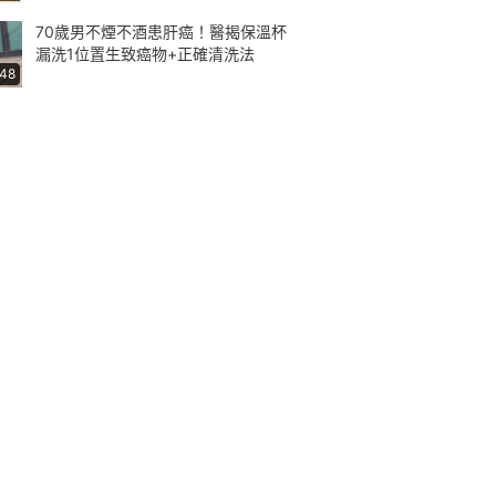
70歲男不煙不酒患肝癌！醫揭保溫杯
漏洗1位置生致癌物+正確清洗法
:48