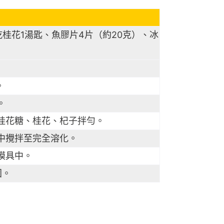
乾桂花1湯匙、魚膠片4片（約20克）、冰
。
。
、桂花糖、桂花、杞子拌勻。
鍋中攪拌至完全溶化。
入模具中。
固。