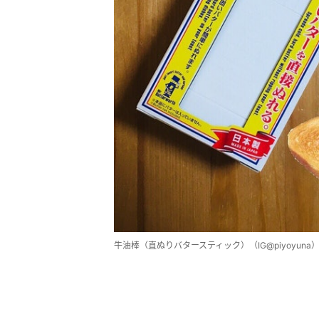
牛油棒（直ぬりバタースティック）（IG@piyoyuna