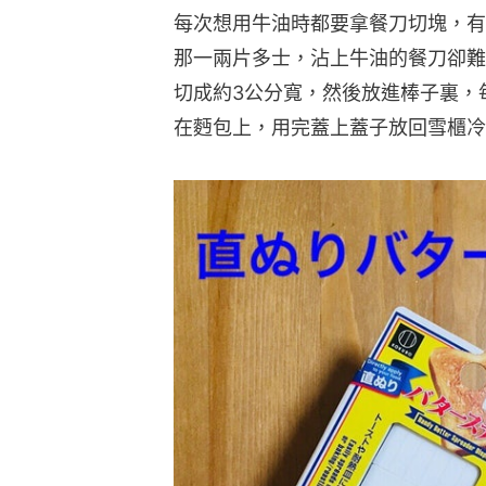
每次想用牛油時都要拿餐刀切塊，有
那一兩片多士，沾上牛油的餐刀卻難
切成約3公分寬，然後放進棒子裏，
在麪包上，用完蓋上蓋子放回雪櫃冷