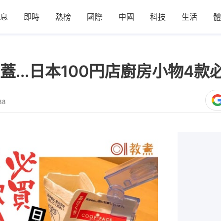
息
即時
熱榜
國際
中國
科技
生活
體
...日本100円店廚房小物4款
38