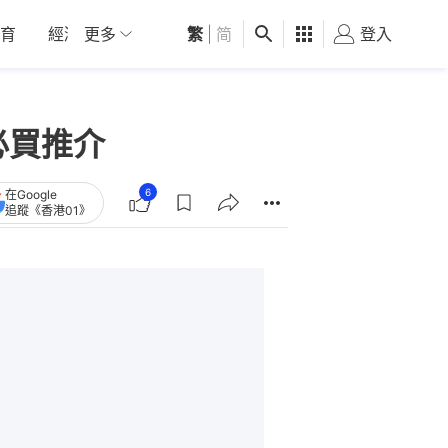
育
經濟
更多
01深圳
繁
觀點
|
简
健康
好食玩飛
登入
女
必買推介
6
在Google
追蹤《香港01》