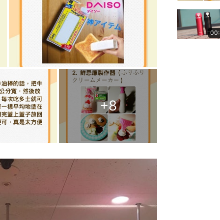
00
+
8