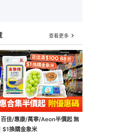
章
查看更多
百佳/惠康/萬寧/Aeon半價起 無
！$1換購金象米