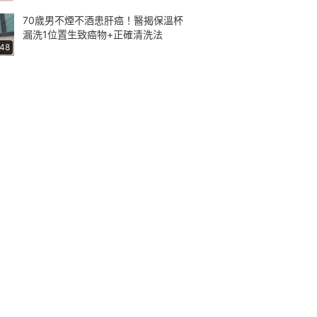
70歲男不煙不酒患肝癌！醫揭保溫杯
漏洗1位置生致癌物+正確清洗法
:48