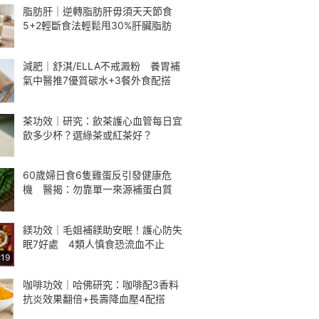
脂肪肝｜逆轉脂肪肝毋須天天節食
5+2輕斷食法輕鬆甩30%肝臟脂肪
減肥｜舒淇/ELLA不戒澱粉 養胃補
氣中醫推7優質碳水+3餐外食配搭
茶功效｜研究：飲茶護心血管每日宜
飲多少杯？選綠茶或紅茶好？
60歲婦日食6隻雞蛋反引發健康危
機 醫揭：勿靠單一來源補蛋白質
鎂功效｜毛姐補鎂助安眠！護心防失
眠7好處 4類人慎食恐流血不止
:19
咖啡功效｜哈佛研究：咖啡配3香料
抗炎效果翻倍+長壽降血壓4配搭