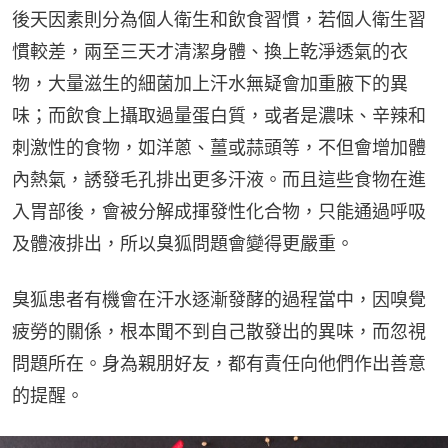
後天因素則分為個人衛生和飲食習慣，若個人衛生習
慣較差，兩至三天才清潔身體、換上乾淨透氣的衣
物，大量滋生的細菌加上汗水無疑會加重腋下的異
味；而飲食上攝取過量蛋白質，或者是濃味、辛辣和
刺激性的食物，如洋蔥、薑或蒜頭等，不但會增加體
內熱氣，誘發毛孔排出更多汗液。而且這些食物在進
入胃部後，會被分解成揮發性化合物，只能通過呼吸
及體液排出，所以臭狐問題會變得更嚴重。
臭狐患者有機會在汗水逐漸發酵的過程當中，因嗅覺
疲勞的關係，根本聞不到自己散發出的異味，而忽視
問題所在。身為親朋好友，都有責任向他們作出善意
的提醒。