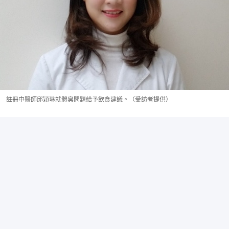
註冊中醫師邱穎琳就體臭問題給予飲食建議。（受訪者提供）