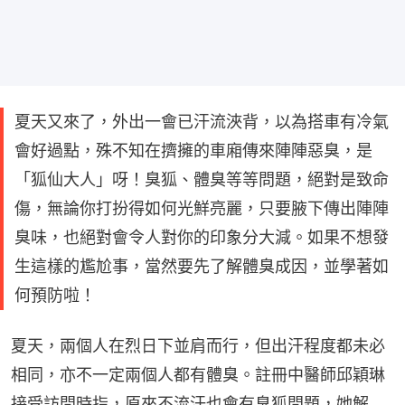
夏天又來了，外出一會已汗流浹背，以為搭車有冷氣
會好過點，殊不知在擠擁的車廂傳來陣陣惡臭，是
「狐仙大人」呀！臭狐、體臭等等問題，絕對是致命
傷，無論你打扮得如何光鮮亮麗，只要腋下傳出陣陣
臭味，也絕對會令人對你的印象分大減。如果不想發
生這樣的尷尬事，當然要先了解體臭成因，並學著如
何預防啦！
夏天，兩個人在烈日下並肩而行，但出汗程度都未必
相同，亦不一定兩個人都有體臭。註冊中醫師邱穎琳
接受訪問時指，原來不流汗也會有臭狐問題，她解