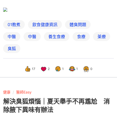
01教煮
飲食健康資訊
體臭問題
中醫
中醫
養生食療
食療
茶療
臭狐
17
2
1
1
0
健康
醫師Easy
解決臭狐煩惱｜夏天舉手不再尷尬 消
除腋下異味有辦法