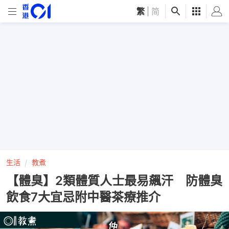
繁
|
简
生活
教煮
【體臭】2類體質人士最易飆汗 防體臭
飲食7大宜忌附中醫茶療推介