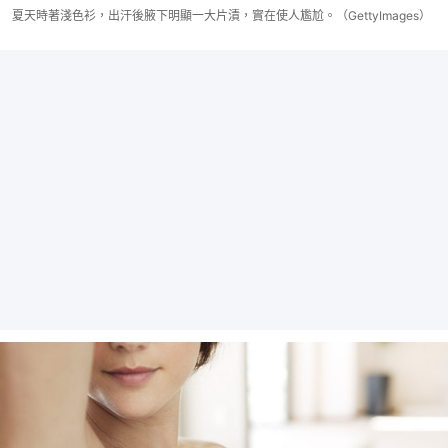
夏天時著淺色衫，出汗後腋下明顯一大片漬，實在使人尷尬。（GettyImages）