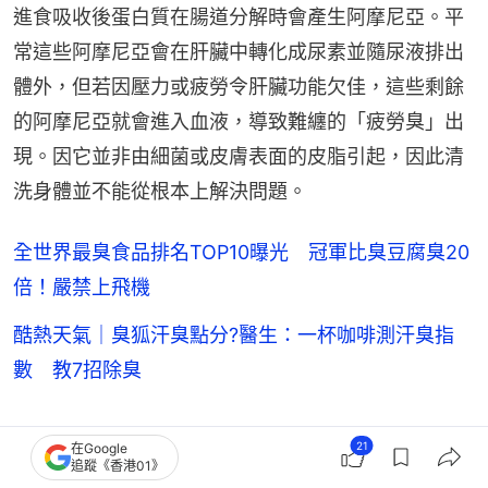
進食吸收後蛋白質在腸道分解時會產生阿摩尼亞。平
常這些阿摩尼亞會在肝臟中轉化成尿素並隨尿液排出
體外，但若因壓力或疲勞令肝臟功能欠佳，這些剩餘
的阿摩尼亞就會進入血液，導致難纏的「疲勞臭」出
現。因它並非由細菌或皮膚表面的皮脂引起，因此清
洗身體並不能從根本上解決問題。
全世界最臭食品排名TOP10曝光 冠軍比臭豆腐臭20
倍！嚴禁上飛機
酷熱天氣｜臭狐汗臭點分?醫生：一杯咖啡測汗臭指
數 教7招除臭
關根教授講到，導致疲勞的5大因素包括過度緊張等
21
在Google
追蹤《香港01》
精神壓力、運動或身體勞動的肌肉疲勞、蛋白質偏高