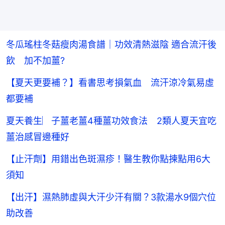
冬瓜瑤柱冬菇瘦肉湯食譜｜功效清熱滋陰 適合流汗後
飲 加不加薑?
【夏天更要補？】看書思考損氣血 流汗涼冷氣易虛
都要補
夏天養生︳子薑老薑4種薑功效食法 2類人夏天宜吃
薑治感冒邊種好
【止汗劑】用錯出色斑濕疹！醫生教你點揀點用6大
須知
【出汗】濕熱肺虛與大汗少汗有關？3款湯水9個穴位
助改善