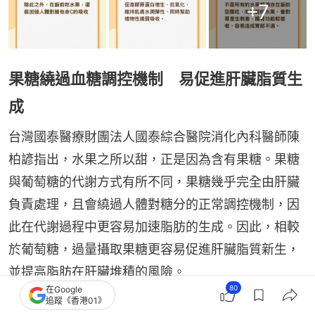
+
7
果糖繞過血糖調控機制 易促進肝臟脂質生
成
台灣國泰醫療財團法人國泰綜合醫院消化內科醫師陳
柏諺指出，水果之所以甜，正是因為含有果糖。果糖
與葡萄糖的代謝方式有所不同，果糖幾乎完全由肝臟
負責處理，且會繞過人體對糖分的正常調控機制，因
此在代謝過程中更容易加速脂肪的生成。因此，相較
於葡萄糖，過量攝取果糖更容易促進肝臟脂質新生，
並提高脂肪在肝臟堆積的風險。
80
在Google
追蹤《香港01》
此外，由於果糖對胰島素及飽足感相關荷爾蒙刺激較