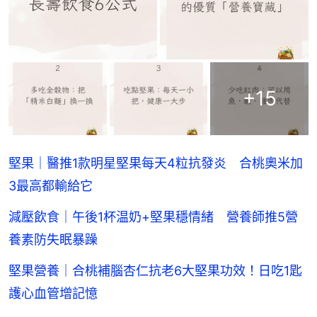
+
15
堅果｜醫推1款明星堅果每天4粒抗發炎 合桃奧米加
3最高都輸給它
減壓飲食｜午後1杯温奶+堅果穩情緒 營養師推5營
養素防失眠暴躁
堅果營養｜合桃補腦杏仁抗老6大堅果功效！日吃1匙
護心血管增記憶