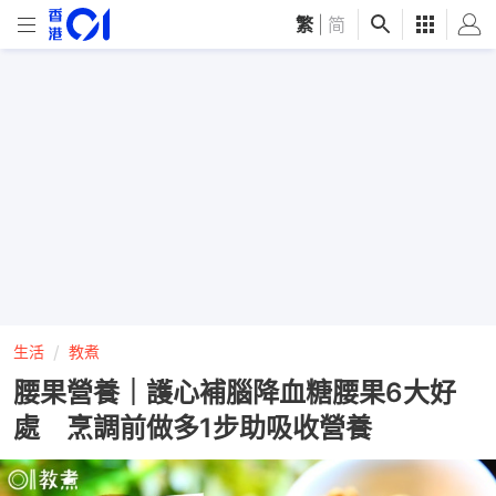
繁
|
简
生活
教煮
腰果營養｜護心補腦降血糖腰果6大好
處 烹調前做多1步助吸收營養