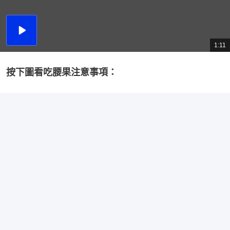
播
放
1:11
總
影
共
片
時
間
按下圖看吃腰果注意事項：