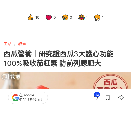
10
0
0
1
1
生活
教煮
西瓜營養｜研究證西瓜3大護心功能
100%吸收茄紅素 防前列腺肥大
12
在Google
追蹤《香港01》