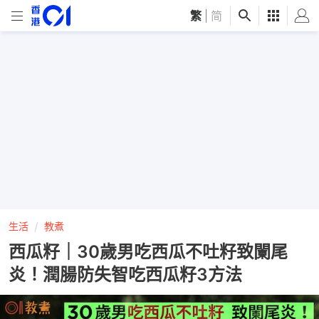
繁
|
简
生活
教煮
西瓜籽｜30歲男吃西瓜不吐籽致闌尾
炎！潤腸防失智吃西瓜籽3方法