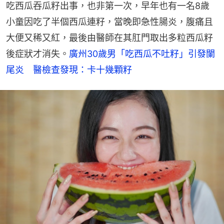
吃西瓜吞瓜籽出事，也非第一次，早年也有一名8歲
小童因吃了半個西瓜連籽，當晚即急性腸炎，腹痛且
大便又稀又紅，最後由醫師在其肛門取出多粒西瓜籽
後症狀才消失。
廣州30歲男「吃西瓜不吐籽」引發闌
尾炎　醫檢查發現：卡十幾顆籽