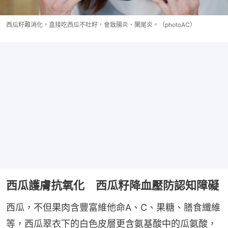
西瓜籽難消化，直接吃西瓜不吐籽，會致腸炎、闌尾炎。（photoAC）
西瓜護膚抗氧化 西瓜籽降血壓防認知障礙
西瓜，不但果肉含豐富維他命A、C、果糖、膳食纖維
等，西瓜翠衣下的白色皮層更含氨基酸中的瓜氨酸，