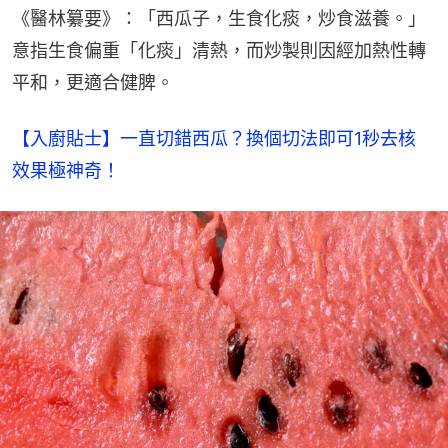
《醫林纂要》：「西瓜子，生食化痰，炒食滋養。」
意指生食偏重「化痰」清熱，而炒製則因經加熱性轉
平和，更適合健脾。
【入廚貼士】一直切錯西瓜？換個切法即可1秒去核　
效果極神奇！