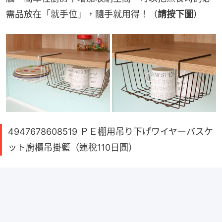
需品放在「就手位」，隨手就用得！（
請按下圖
）
4947678608519 ＰＥ棚用吊り下げワイヤーバスケ
ット廚櫃吊掛籃（連稅110日圓）