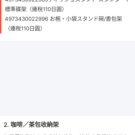
標準碟架（連稅110日圓）
4973430022996 お椀・小袋スタンド碗/香包架
（連稅110日圓）
2. 咖啡／茶包收納架