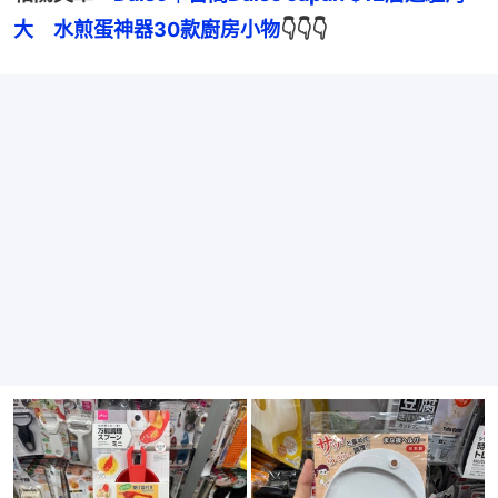
大　水煎蛋神器30款廚房小物
👇👇👇