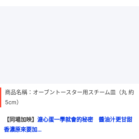
商品名稱：オーブントースター用スチーム皿（丸 約
5cm）
【同場加映】
溏心蛋一學就會的秘密　醬油汁更甘甜
香濃原來要加…