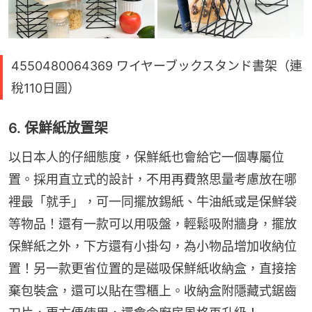
4550480064369 ワイヤーブックスタンド書架（連
稅110日圓）
6. 保鮮紙放置架
以日本人的仔細態度，保鮮紙也會給它一個專屬位
置。採用直立式的設計，不用再費煞思量考慮放在哪
裡最「就手」，可一同擺放錫紙、牛油紙或是保鮮袋
等物品！還有一款可以用吸盤，輕鬆吸附牆身，擺放
保鮮紙之外，下方還有小掛勾，為小物品增加收納位
置！另一款更省位置的是磁吸保鮮紙收納盒，直接捨
棄包裝盒，還可以貼在雪櫃上。收納盒附隱藏式鋸齒