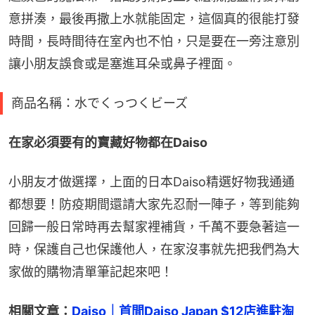
意拼湊，最後再撒上水就能固定，這個真的很能打發
時間，長時間待在室內也不怕，只是要在一旁注意別
讓小朋友誤食或是塞進耳朵或鼻子裡面。
商品名稱：水でくっつくビーズ
在家必須要有的寶藏好物都在Daiso
小朋友才做選擇，上面的日本Daiso精選好物我通通
都想要！防疫期間還請大家先忍耐一陣子，等到能夠
回歸一般日常時再去幫家裡補貨，千萬不要急著這一
時，保護自己也保護他人，在家沒事就先把我們為大
家做的購物清單筆記起來吧！
相關文章：
Daiso｜首間Daiso Japan $12店進駐淘