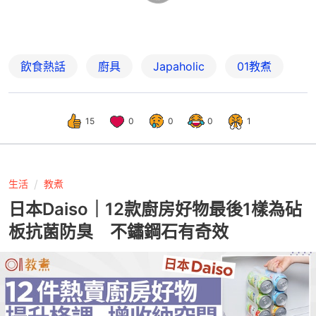
飲食熱話
廚具
Japaholic
01教煮
15
0
0
0
1
生活
教煮
日本Daiso｜12款廚房好物最後1樣為砧
板抗菌防臭 不鏽鋼石有奇效