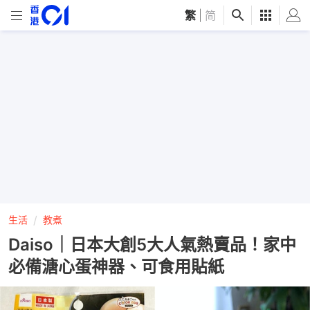
繁
|
简
生活
教煮
Daiso｜日本大創5大人氣熱賣品！家中
必備溏心蛋神器、可食用貼紙