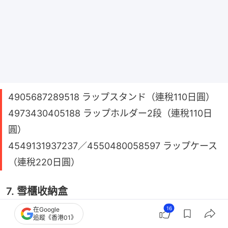
4905687289518 ラップスタンド（連稅110日圓）
4973430405188 ラップホルダー2段（連稅110日
圓）
4549131937237／4550480058597 ラップケース
（連稅220日圓）
7. 雪櫃收納盒
16
在Google
雪櫃仿如廚房內的一個黑洞，一不留神東西放在雪櫃
追蹤《香港01》