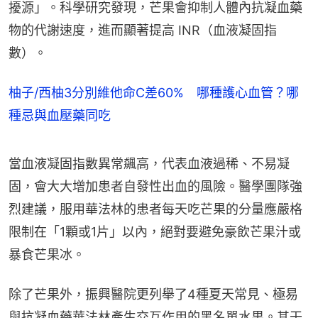
擾源」。科學研究發現，芒果會抑制人體內抗凝血藥
物的代謝速度，進而顯著提高 INR（血液凝固指
數）。
柚子/西柚3分別維他命C差60% 哪種護心血管？哪
種忌與血壓藥同吃
當血液凝固指數異常飆高，代表血液過稀、不易凝
固，會大大增加患者自發性出血的風險。醫學團隊強
烈建議，服用華法林的患者每天吃芒果的分量應嚴格
限制在「1顆或1片」以內，絕對要避免豪飲芒果汁或
暴食芒果冰。
除了芒果外，振興醫院更列舉了4種夏天常見、極易
與抗凝血藥華法林產生交互作用的黑名單水果。其干