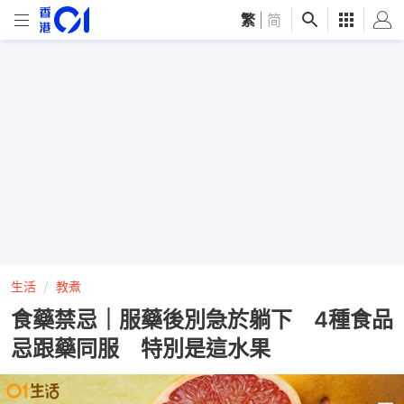
繁
|
简
生活
教煮
食藥禁忌｜服藥後別急於躺下 4種食品
忌跟藥同服 特別是這水果