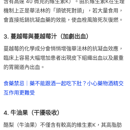
含有高達 40 微克的維生素K）。由於維生素K在生理
機制上正是華法林的「頭號死對頭」，若大量食用，
會直接抵銷抗凝血藥的效能，使血栓風險死灰復燃。
3. 蔓越莓與蔓越莓汁（加劇出血）
蔓越莓的化學成分會悄悄增強華法林的抗凝血效應，
臨床上容易大幅增加患者出現皮下組織出血以及嚴重
的胃腸道內出血。
食藥禁忌｜藥不能跟酒一起吃下肚？小心藥物酒精交
互作用更難受
4. 牛油果（干擾吸收）
酪梨（牛油果）不僅含有較高的維生素K，其高脂肪