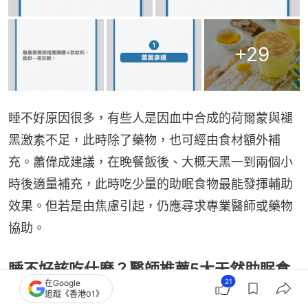
+
29
睡不好原因很多，有些人是因血中合成的荷爾蒙與褪
黑激素不足，此時除了藥物，也可經由食材額外補
充。蕭偉成建議，在晚餐飯後、大概天黑一到兩個小
時後適量補充，此時吃少量的助眠食物最能發揮輔助
效果。但若是由焦慮引起，仍應尋求專業醫師或藥物
協助。
睡不好該吃什麼？醫師推薦5大天然助眠食
21
在Google
物與黃金分量
追蹤《香港01》