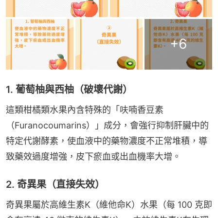
+
6
1. 葡萄柚與西柚（破壞代謝）
這類柑橘類水果內含特殊的「呋喃香豆素
（Furanocoumarins）」成分，會強行抑制肝臟中的
特定代謝酵素，使血液中的藥物濃度不正常堆積，導
致藥效過度增強，皮下瘀血或出血機率大增。
2. 奇異果（直接失效）
奇異果屬於高維生素K（維他命K）水果（每 100 克即