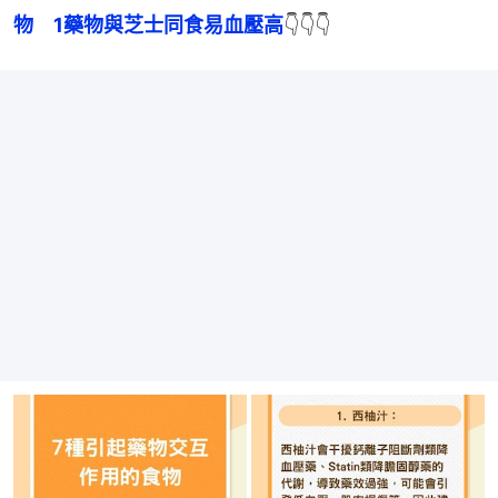
物　1藥物與芝士同食易血壓高
👇👇👇