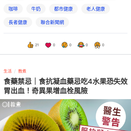
咖啡
牛奶
都市健康
老人健康
長者健康
聯合新聞網
21
0
0
0
0
生活
教煮
食藥禁忌｜食抗凝血藥忌吃4水果恐失效
胃出血！奇異果增血栓風險