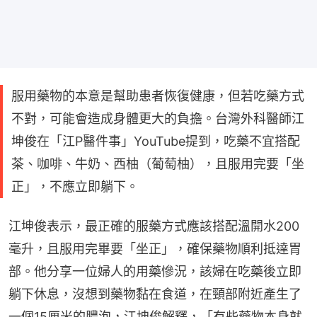
服用藥物的本意是幫助患者恢復健康，但若吃藥方式
不對，可能會造成身體更大的負擔。台灣外科醫師江
坤俊在「江P醫件事」YouTube提到，吃藥不宜搭配
茶、咖啡、牛奶、西柚（葡萄柚），且服用完要「坐
正」，不應立即躺下。
江坤俊表示，最正確的服藥方式應該搭配溫開水200
毫升，且服用完畢要「坐正」，確保藥物順利抵達胃
部。他分享一位婦人的用藥慘況，該婦在吃藥後立即
躺下休息，沒想到藥物黏在食道，在頸部附近產生了
一個15厘米的膿泡，江坤俊解釋，「有些藥物本身就