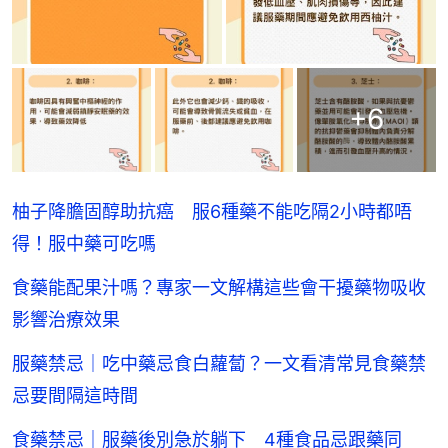
+
6
柚子降膽固醇助抗癌 服6種藥不能吃隔2小時都唔
得！服中藥可吃嗎
食藥能配果汁嗎？專家一文解構這些會干擾藥物吸收
影響治療效果
服藥禁忌｜吃中藥忌食白蘿蔔？一文看清常見食藥禁
忌要間隔這時間
食藥禁忌｜服藥後別急於躺下 4種食品忌跟藥同