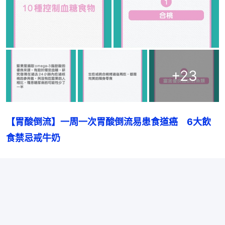
+
23
【胃酸倒流】一周一次胃酸倒流易患食道癌　6大飲
食禁忌戒牛奶