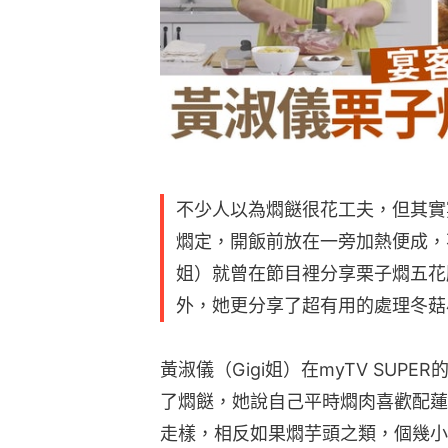
不少人以為燜餸很花工夫，但其實
燜定，開飯前放在一旁加熱便成，不
姐）就曾在節目裡分享栗子燜五花
外，她更分享了超有用的處理冬菇
黃淑儀（Gigi姐）在myTV SUP
了燜餸，她說自己平時燜肉喜歡配蓮
走樣，相反如果燜芋頭之類，個幾小