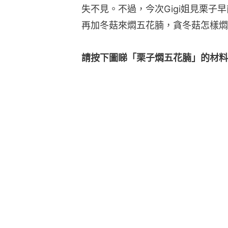
失不見。不過，今次Gigi姐見栗子
再加冬菇來燜五花腩，貪冬菇怎樣燜
請按下圖睇「栗子燜五花腩」的材料