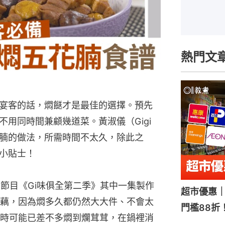
熱門文
宴客的話，燜餸才是最佳的選擇。預先
用同時間兼顧幾道菜。黃淑儀（Gigi
腩的做法，所需時間不太久，除此之
小貼士！
ER的節目《Gi味俱全第二季》其中一集製作
超市優惠｜
藕，因為燜多久都仍然大大件、不會太
門檻88折
時可能已差不多燜到爛茸茸，在鍋裡消