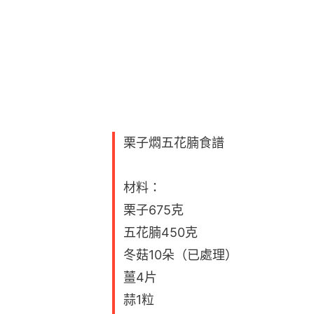
栗子燜五花腩食譜
材料：
栗子675克
五花腩450克
冬菇10朵（已處理）
薑4片
蒜1粒