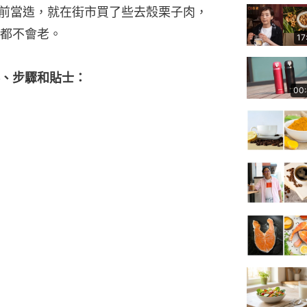
早前當造，就在街市買了些去殼栗子肉，
都不會老。
17
、步驟和貼士：
00