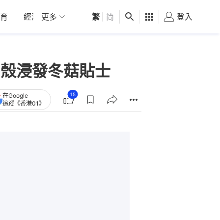
育
經濟
更多
01深圳
繁
觀點
|
简
健康
好食玩飛
登入
女
剝殼浸發冬菇貼士
15
在Google
追蹤《香港01》