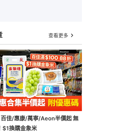
章
查看更多
百佳/惠康/萬寧/Aeon半價起 無
！$1換購金象米