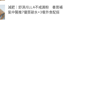
減肥｜舒淇/ELLA不戒澱粉 養胃補
氣中醫推7優質碳水+3餐外食配搭