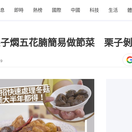
息
即時
熱榜
國際
中國
科技
生活
體
栗子燜五花腩簡易做節菜 栗子
49