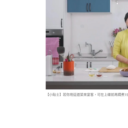
【小貼士】若你用這道菜來宴客，可在上碟前再燜煮1