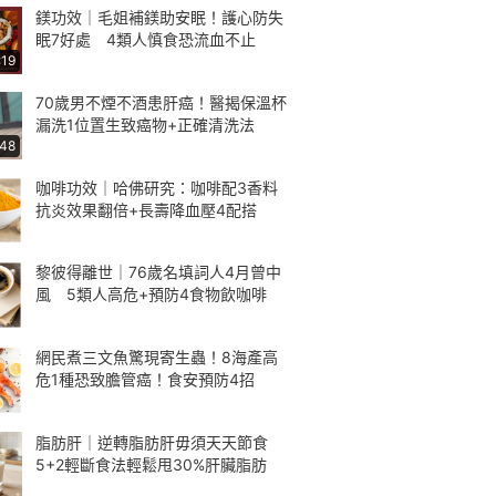
鎂功效｜毛姐補鎂助安眠！護心防失
眠7好處 4類人慎食恐流血不止
:19
70歲男不煙不酒患肝癌！醫揭保溫杯
漏洗1位置生致癌物+正確清洗法
:48
咖啡功效｜哈佛研究：咖啡配3香料
抗炎效果翻倍+長壽降血壓4配搭
黎彼得離世｜76歲名填詞人4月曾中
風 5類人高危+預防4食物飲咖啡
網民煮三文魚驚現寄生蟲！8海產高
危1種恐致膽管癌！食安預防4招
脂肪肝｜逆轉脂肪肝毋須天天節食
5+2輕斷食法輕鬆甩30%肝臟脂肪