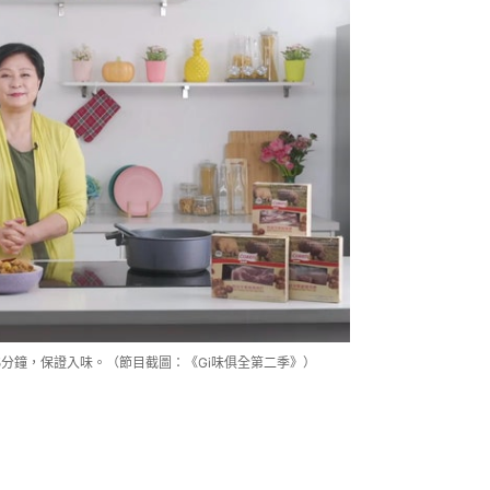
5分鐘，保證入味。（節目截圖：《Gi味俱全第二季》）