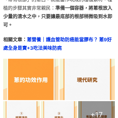
植的步驟其實非常親民：
準備一個容器，將蔥根放入
少量的清水之中，只要讓最底部的根部稍微吸到水即
可。
相關文章：
蔥營養｜護血管助防癌能當膠布？ 蔥9好
處全身是寶+3吃法美味防病
+
17