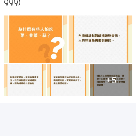
👇👇👇）
+
5