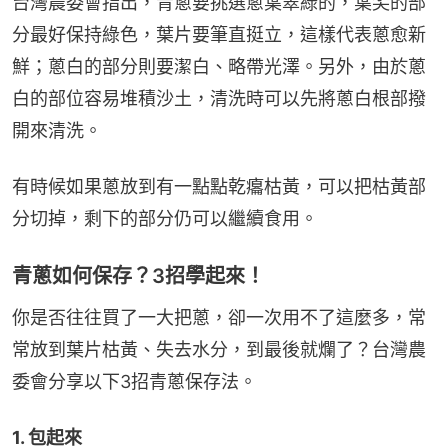
台灣農委會指出，青蔥要挑選蔥葉翠綠的，葉尖的部
分最好保持綠色，葉片要筆直挺立，這樣代表蔥愈新
鮮；蔥白的部分則要潔白、略帶光澤。另外，由於蔥
白的部位容易堆積沙土，清洗時可以先將蔥白根部撥
開來清洗。
有時候如果蔥放到有一點點乾癟枯黃，可以把枯黃部
分切掉，剩下的部分仍可以繼續食用。
青蔥如何保存？3招學起來！
你是否往往買了一大把蔥，卻一次用不了這麼多，常
常放到葉片枯黃、失去水分，到最後就爛了？台灣農
委會分享以下3招青蔥保存法。
1. 包起來