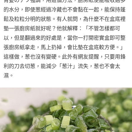
青髪のテツ強調，用這個方法，廚房紙便能吸收過多
的水分，即使葱經過冷藏也不會黏在一起，能保持蓬
鬆及粒粒分明的狀態。有人就問，為什麼不在盒底裡
墊一張廚房紙就好呢？他就解釋：「不管怎樣都可
以，但是翻過來的好處是，當你一打開密實盒即可整
張廚房紙拿走，馬上扔掉，會比墊在盒底較方便。」
這樣做，葱也沒有變硬。此外有網友提醒，只要用鋒
利的刀去切葱，能減少「葱汁」流失，葱也不會太
濕。