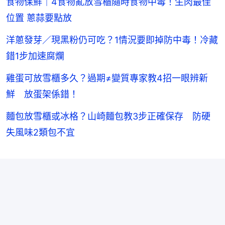
食物保鮮｜4食物亂放雪櫃隨時食物中毒！生肉最佳
位置 蔥蒜要點放
洋蔥發芽／現黑粉仍可吃？1情況要即掉防中毒！冷藏
錯1步加速腐爛
雞蛋可放雪櫃多久？過期≠變質專家教4招一眼辨新
鮮 放蛋架係錯！
麵包放雪櫃或冰格？山崎麵包教3步正確保存 防硬
失風味2類包不宜