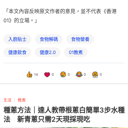
「本文內容反映原文作者的意見，並不代表《香港
01》的立場。」
入廚貼士
食物解碼
食物營養
健康飲食
健康2.0
01教煮
14
0
0
0
0
生活
教煮
種蔥方法｜達人教帶根蔥白簡單3步水種
法 新青蔥只需2天現採現吃