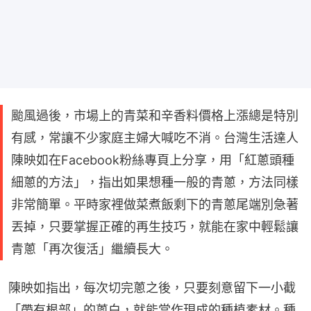
颱風過後，市場上的青菜和辛香料價格上漲總是特別
有感，常讓不少家庭主婦大喊吃不消。台灣生活達人
陳映如在Facebook粉絲專頁上分享，用「紅蔥頭種
細蔥的方法」，指出如果想種一般的青蔥，方法同樣
非常簡單。平時家裡做菜煮飯剩下的青蔥尾端別急著
丟掉，只要掌握正確的再生技巧，就能在家中輕鬆讓
青蔥「再次復活」繼續長大。
陳映如指出，每次切完蔥之後，只要刻意留下一小截
「帶有根部」的蔥白，就能當作現成的種植素材。種