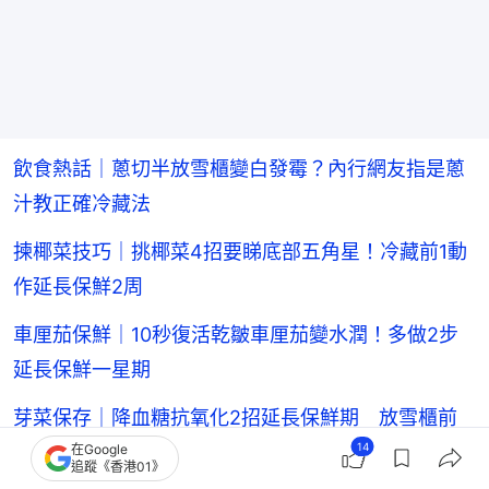
飲食熱話｜蔥切半放雪櫃變白發霉？內行網友指是蔥
汁教正確冷藏法
揀椰菜技巧｜挑椰菜4招要睇底部五角星！冷藏前1動
作延長保鮮2周
車厘茄保鮮｜10秒復活乾皺車厘茄變水潤！多做2步
延長保鮮一星期
芽菜保存｜降血糖抗氧化2招延長保鮮期 放雪櫃前
14
在Google
多做1步可存兩周
追蹤《香港01》