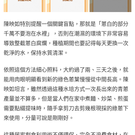
陳映如特別提醒一個關鍵盲點，那就是「蔥白的部分
千萬不要泡在水裡」，否則在潮濕的環境下非常容易
導致整截蔥白腐爛，種植期間也要記得每天更換一次
乾淨的水，保持水質清潔。
依照這個方法細心照料，大約過了兩、三天之後，就
能用肉眼明顯看到新的綠色蔥葉慢慢從中間長高。陳
映如坦言，雖然透過這種水培方式一次長出來的青蔥
產量並不算多，但是當人們在家中煮麵、炒菜、煎蛋
需要點綴提味時，隨手拿剪刀去剪幾根現採的綠蔥下
來使用，分量可說是剛剛好。
這種居家剩食利用術不僅環保、完全不浪費食材，在