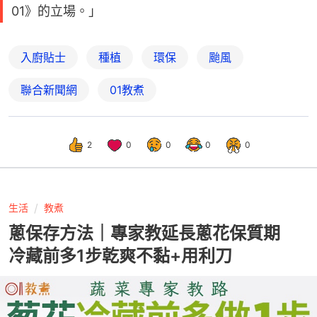
01》的立場。」
入廚貼士
種植
環保
颱風
聯合新聞網
01教煮
2
0
0
0
0
生活
教煮
蔥保存方法｜專家教延長蔥花保質期
冷藏前多1步乾爽不黏+用利刀