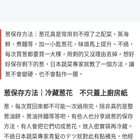
葱保存方法｜葱花真是常用到不得了之配菜，蒸海
鮮、煮麵等，加一小匙葱花，味道馬上提升。不過，
每次買葱都要買一大棵，用剩的又沒理由丟掉。想好
好保存剩下的葱，日本蔬菜專家就教了一個方法，讓
葱不會變硬、也不會黏作一團。
葱保存方法｜冷藏葱花 不只蓋上廚房紙
葱，每次買回來都不可能一次過用完，除非真的是整
葱油餅、葱油拌麵等等吧，有些人也分享過葱的保存
方法，有人會把它們切成葱花，放入密實袋再冷藏。
不過日本蔬菜專家青髪のテツ就對此有點補充。他經