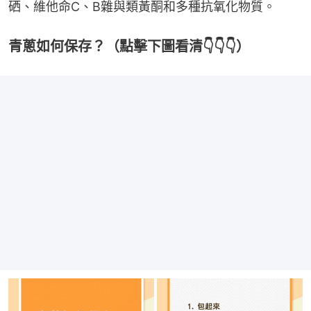
硒、維他命C、B雜與類黃酮和多種抗氧化物質。
青蔥如何保存？（點擊下圖看清👇👇👇）