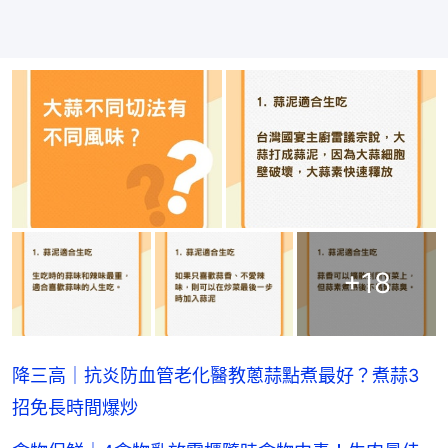
+
18
降三高｜抗炎防血管老化醫教蔥蒜點煮最好？煮蒜3
招免長時間爆炒