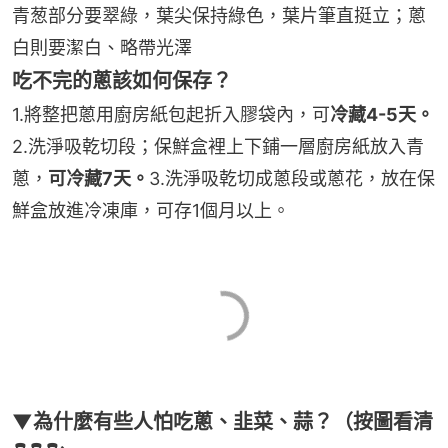
青葱部分要翠綠，葉尖保持綠色，葉片筆直挺立；蔥
白則要潔白、略帶光澤
吃不完的蔥該如何保存？
1.將整把蔥用廚房紙包起折入膠袋內，可
冷藏4-5天。
2.洗淨吸乾切段；保鮮盒裡上下鋪一層廚房紙放入青
蔥，
可冷藏7天。
3.洗淨吸乾切成蔥段或蔥花，放在保
鮮盒放進冷凍庫，可存1個月以上。
▼為什麼有些人怕吃蔥、韭菜、蒜？（按圖看清