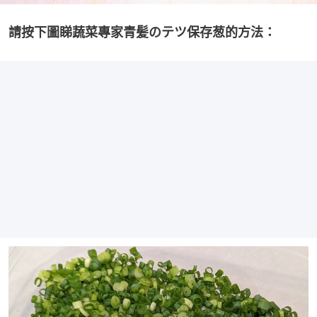
請按下圖睇蔬菜專家青髪のテツ保存葱的方法：