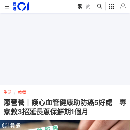
繁
|
简
生活
教煮
蔥營養｜護心血管健康助防癌5好處 專
家教3招延長蔥保鮮期1個月