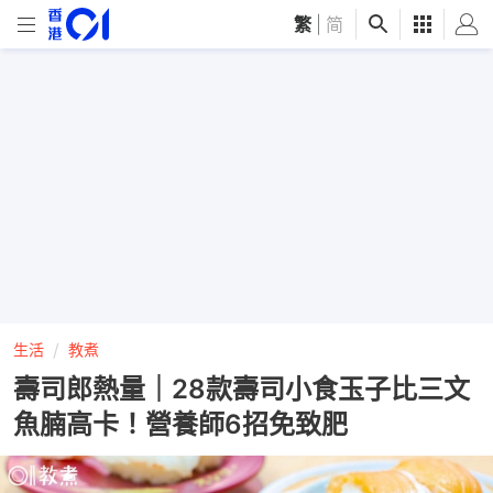
繁
|
简
生活
教煮
壽司郎熱量｜28款壽司小食玉子比三文
魚腩高卡！營養師6招免致肥