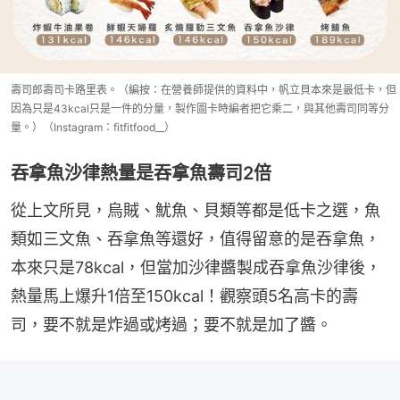
壽司郎壽司卡路里表。（編按：在營養師提供的資料中，帆立貝本來是最低卡，但
因為只是43kcal只是一件的分量，製作圖卡時編者把它乘二，與其他壽司同等分
量。）（Instagram：fitfitfood__）
吞拿魚沙律熱量是吞拿魚壽司2倍
從上文所見，烏賊、魷魚、貝類等都是低卡之選，魚
類如三文魚、吞拿魚等還好，值得留意的是吞拿魚，
本來只是78kcal，但當加沙律醬製成吞拿魚沙律後，
熱量馬上爆升1倍至150kcal！觀察頭5名高卡的壽
司，要不就是炸過或烤過；要不就是加了醬。