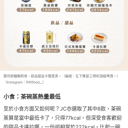
壽司郎麵類和食、飲品甜品卡路里表。（編按：左下應是三得利頂級啤酒。）
（Instagram：fitfitfood__）
小食：茶碗蒸熱量最低
至於小食方面又如何呢？JC亦選取了其中8款，茶碗
蒸算是當中最低卡了，只得77kcal，但深受食客歡迎
的甜品卡達拉娜，一份卻相當於222kcal，比起一碗