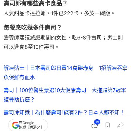
壽司郎有哪些高卡食品？
人氣甜品卡達拉娜，1件已222卡，多於一碗飯。
每餐應吃幾多件壽司？
營養師建議減肥期間的女性，吃6-8件壽司；男士則
可以進食8至10件壽司。
解凍貼士｜日本壽司郎日賣14萬碟赤身 1招解凍吞拿
魚保鮮冇血水
壽司｜100位醫生票選10大健康壽司 大拖羅第7冠軍
護骨助抗癌？
壽司冷知識｜為什麼壽司1碟有2件？日本人都不知！
原因其實好簡單
19
在Google
追蹤《香港01》