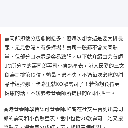
壽司郎即使分店愈開愈多，但每次想食還是要大排長
龍，足見香港人有多捧場！壽司一般都不會太高熱
量，但部分口味還是容易致肥，以下就介紹由營養師
JC所分享的壽司郎壽司小食熱量表，港人最愛的三文
魚壽司排第12位，熱量不過不失，不過每次必吃的甜
品卡達拉娜，卡路里就KO眾壽司了！若你想食得更
健康的話，不妨參考營養師所提供的6個小貼士。
香港營養師學會認可營養師JC曾在社交平台列出壽司
郎的壽司和小食熱量表，當中包括20款壽司，她又按
照熱量，把壽司分成紅、黃、綠燈三個組別。