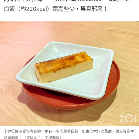
白飯（約220kcal）還高些少，果真邪惡！
卡達拉娜深受食客歡迎，更有不少人學著自製，但由於材料以忌廉、雞蛋等為主，
熱量頗高。（資料圖片：文紀喬攝）