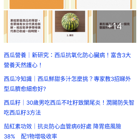
+
14
西瓜營養｜新研究：西瓜抗氧化防心臟病！富含3大
營養天然護心！
西瓜冷知識｜西瓜鮮甜多汁怎麼挑？專家教3招睇外
型瓜臍愈細愈好?
西瓜籽｜30歲男吃西瓜不吐籽致闌尾炎！潤腸防失智
吃西瓜籽3方法
茄紅素功效｜抗炎防心血管病6好處 降胃癌風險
38% 配1物增吸收率