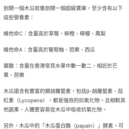
剖開一個木瓜就像剖開一個超級寶庫，至少含有以下
這些營養素：
維他命C：含量高於草莓、柳橙、檸檬、鳳梨
維他命A：含量高於葡萄柚、芭樂、西瓜
葉酸：含量在香港常見水果中數一數二，相近於芒
果、芭樂
木瓜還含有豐富的類胡蘿蔔素，包括β-胡蘿蔔素、茄
紅素（Lycopene），都是強效的抗氧化物。且相較其
他蔬果，人體更容易從木瓜中吸收抗氧化物。
另外，木瓜中的「木瓜蛋白酶（papain）」酵素，可