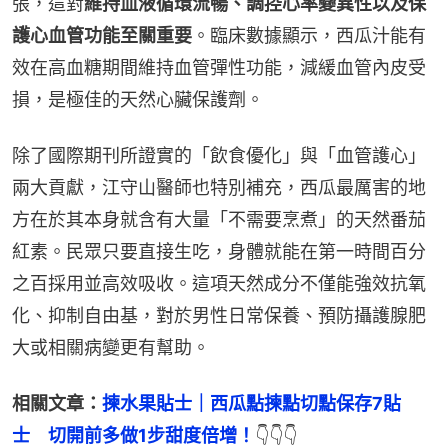
張，這對
維持血液循環流暢、調控心率變異性以及保
護心血管功能至關重要
。臨床數據顯示，西瓜汁能有
效在高血糖期間維持血管彈性功能，減緩血管內皮受
損，是極佳的天然心臟保護劑。
除了國際期刊所證實的「飲食優化」與「血管護心」
兩大貢獻，江守山醫師也特別補充，西瓜最厲害的地
方在於其本身就含有大量「不需要烹煮」的天然番茄
紅素。民眾只要直接生吃，身體就能在第一時間百分
之百採用並高效吸收。這項天然成分不僅能強效抗氧
化、抑制自由基，對於男性日常保養、預防攝護腺肥
大或相關病變更有幫助。
相關文章：
揀水果貼士｜西瓜點揀點切點保存7貼
士　切開前多做1步甜度倍增！
👇👇👇