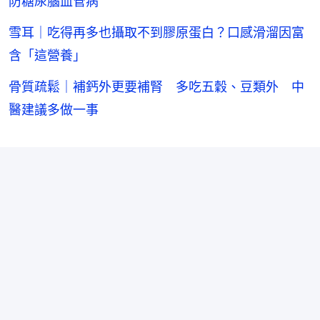
防糖尿腦血管病
雪耳｜吃得再多也攝取不到膠原蛋白？口感滑溜因富
含「這營養」
骨質疏鬆｜補鈣外更要補腎 多吃五穀、豆類外 中
醫建議多做一事