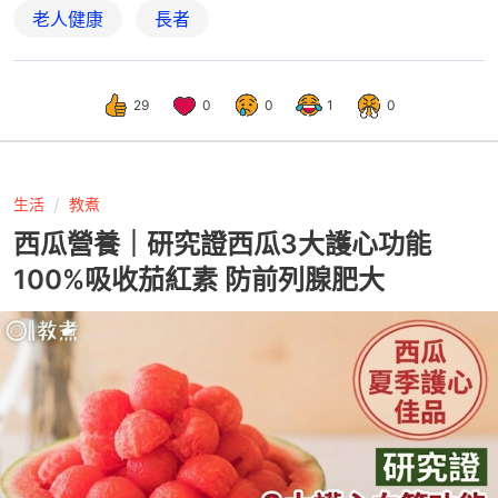
老人健康
長者
29
0
0
1
0
生活
教煮
西瓜營養｜研究證西瓜3大護心功能
100%吸收茄紅素 防前列腺肥大