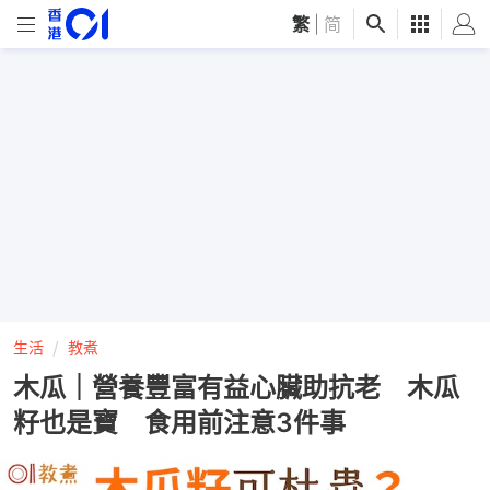
繁
|
简
生活
教煮
木瓜｜營養豐富有益心臟助抗老 木瓜
籽也是寶 食用前注意3件事