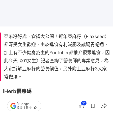
亞麻籽好處、食譜大公開！近年亞麻籽（Flaxseed）
都深受女生歡迎，由於進食有利減肥及讓腸胃暢通，
加上有不少健身為主的Youtuber都推介觀眾進食，因
此今天《01女生》記者查詢了營養師的專業意見，為
大家拆解亞麻籽的營養價值，另外附上亞麻籽3大家
常做法。
iHerb優惠碼
88健康嘉年華｜所有用戶輸入優惠碼可享 75 折優惠
30
在Google
追蹤《香港01》
優惠期：即日起 至 2026年8月11日12AM