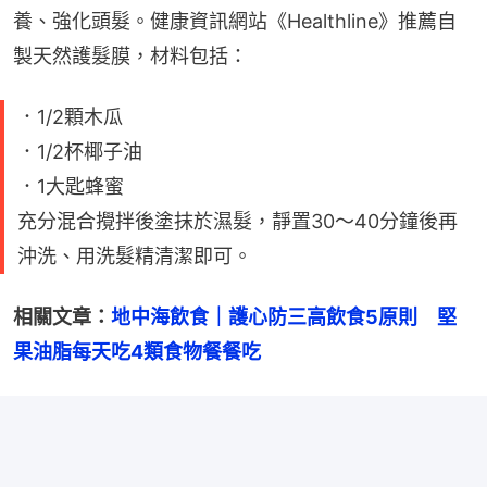
養、強化頭髮。健康資訊網站《Healthline》推薦自
製天然護髮膜，材料包括：
．1/2顆木瓜
．1/2杯椰子油
．1大匙蜂蜜
充分混合攪拌後塗抹於濕髮，靜置30～40分鐘後再
沖洗、用洗髮精清潔即可。
相關文章：
地中海飲食｜護心防三高飲食5原則　堅
果油脂每天吃4類食物餐餐吃