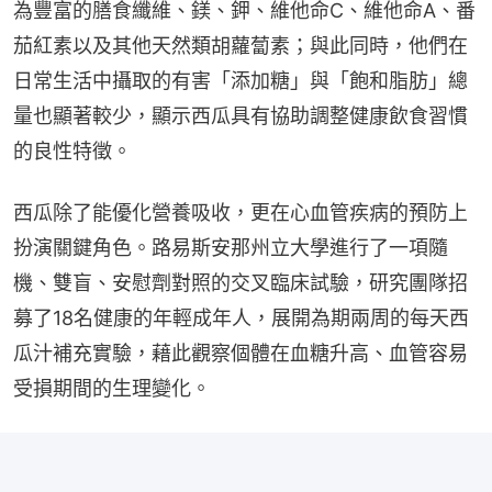
為豐富的膳食纖維、鎂、鉀、維他命C、維他命A、番
茄紅素以及其他天然類胡蘿蔔素；與此同時，他們在
日常生活中攝取的有害「添加糖」與「飽和脂肪」總
量也顯著較少，顯示西瓜具有協助調整健康飲食習慣
的良性特徵。
西瓜除了能優化營養吸收，更在心血管疾病的預防上
扮演關鍵角色。路易斯安那州立大學進行了一項隨
機、雙盲、安慰劑對照的交叉臨床試驗，研究團隊招
募了18名健康的年輕成年人，展開為期兩周的每天西
瓜汁補充實驗，藉此觀察個體在血糖升高、血管容易
受損期間的生理變化。