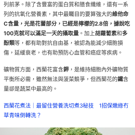
列前茅。除了含豐富的蛋白質和膳食纖維，還有一系
列的抗氧化營養素，其中最矚目的要算強大的
維他命
C含量，光是花蕾部分，已經是檸檬的2.8倍，據說吃
100克就可以滿足一天的攝取量
。加上
胡蘿蔔素
和
多
酚類
等，都有助對抗自由基，被認為能減少細胞損
傷，延緩衰老，也有助預防心血管和癌症等疾病。
礦物質方面，西蘭花富含
鉀
，是維持細胞內外礦物質
平衡所必需，雖然無法與菠菜競爭，但西蘭花的
鐵
含
量卻是蔬菜中最高的。
西蘭花煮法｜最留住營養洗切煮3秘技　1招保嫩綠冇
草青味倒轉洗？