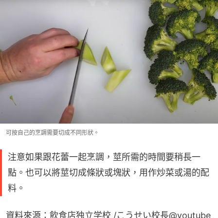
可按自己的烹調需要切成不同形狀。
注意如果跟花蕾一起烹調，莖所需的時間要稍長一
點。也可以將莖切成條狀或塊狀，用作炒菜或湯的配
料。
資料來源：飲食店独立学校 /こうせい校長@youtube