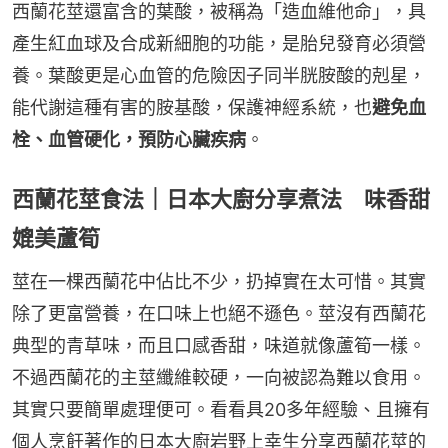
西蘭花莖還富含的葉酸，被稱為「造血維他命」，具
產生紅血球及合成新細胞的功能，是胎兒發育必須營
養。葉酸更是心血管的危險因子同半胱胺酸的剋星，
能代謝這種有害的胺基酸，保護神經系統，也
避免血
栓、血管硬化，預防心臟疾病
。
西蘭花莖食法｜日本大廚分享煮法 味香甜
媲美蘆筍
莖在一棵西蘭花中佔比不少，扔掉實在太可惜。其實
除了更富營養，在口味上也絕不遜色。莖沒有西蘭花
典型的青草味，而且口感香甜，味道就像蘆筍一樣。
不過西蘭花的主莖纖維較硬，一向被認為難以食用。
其實只要簡單處理便可。看看具20多年經驗、且擁有
個人烹飪著作的日本大廚岩野上幸生分享西蘭花莖的