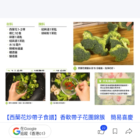
【西蘭花炒帶子食譜】香軟帶子花團錦簇　簡易喜慶
家常菜
22
在Google
追蹤《香港01》