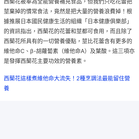
西蘭花被奉為全能營養補充食品，但我們只吃花蕾把
莖棄掉的慣常食法，竟然是把大量的營養浪費掉！根
據推展日本國民健康生活的組織「日本健康俱樂部」
的資訊指出，西蘭花的花蕾和莖都可食用，而且除了
西蘭花所具有的一切營養優點，莖比花蕾含有更多的
維他命C、β-胡蘿蔔素（維他命A）及葉酸。這三項亦
是發揮西蘭花主要功效的營養素。
西蘭花這樣煮維他命大流失！2種烹調法最能留住營
養