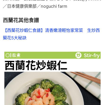
／日本健康俱樂部／noguchi farm
西蘭花其他食譜
【西蘭花炒蝦仁食譜】清香嫩滑輕怡家常菜　生炒西
蘭花5大秘訣