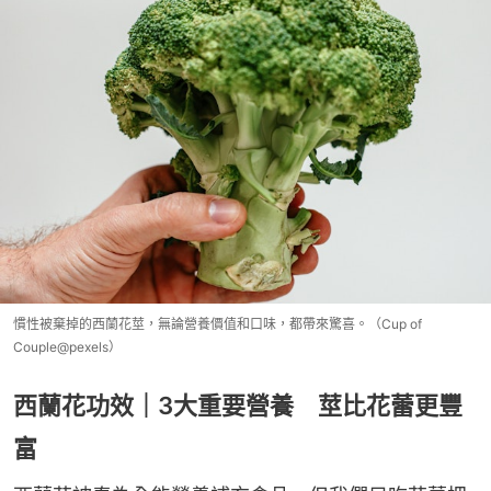
慣性被棄掉的西蘭花莖，無論營養價值和口味，都帶來驚喜。（Cup of
Couple@pexels）
西蘭花功效｜3大重要營養 莖比花蕾更豐
富