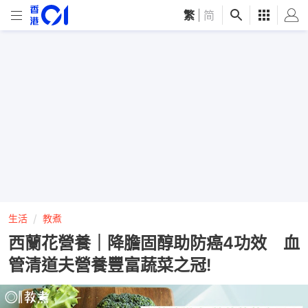
繁
|
简
生活
教煮
西蘭花營養｜降膽固醇助防癌4功效 血
管清道夫營養豐富蔬菜之冠!