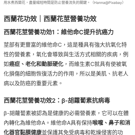
用水煮西蘭花，盡量縮短時間是防止營養流失的關鍵。（Hanna@Pixabay）
西蘭花功效｜西蘭花莖營養功效
西蘭花莖營養功効1：維他命C提升抗癌力
莖部有更豐富的維他命C，這是種具有強大抗氧化特
性的營養素，氧化會導致與生活方式相關的疾病，例
如
癌症、老化和動脈硬化
，而維生素C就具有使被氧
化損傷的細胞恢復活力的作用，所以是美肌、抗老人
病以及防癌的重要元素。
西蘭花莖營養功效2：β-胡蘿蔔素抗病毒
β-胡蘿蔔素被認為是健康的必需營養素，它可以在體
內轉化為維他命A。維他命A具有保持
喉嚨、鼻子和消
化器官黏膜健康
並保護其免受病毒和乾燥侵害的功