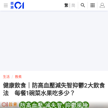
繁
|
简
生活
教煮
健康飲食｜防高血壓減失智抑鬱2大飲食
法 每餐1碗菜水果吃多少？