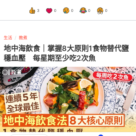
3
0
0
0
0
生活
教煮
地中海飲食｜掌握8大原則1食物替代鹽
穩血壓 每星期至少吃2次魚