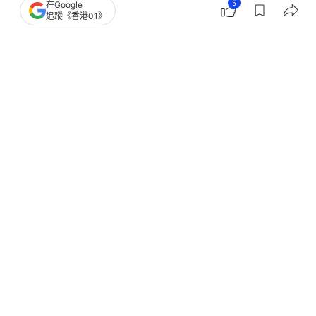
5
在Google
追蹤《香港01》
撰文：
Heho健康
出版：
2026-05-10 15:02
更新：
2026-05-10 15:02
想要健康又擁有理想身材？推薦你試試「地中海飲
食」！這種源自地中海沿岸國家的飲食方式，結合了