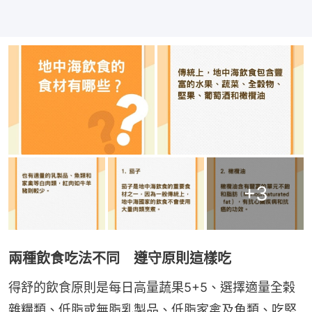
+
3
兩種飲食吃法不同 遵守原則這樣吃
得舒的飲食原則是每日高量蔬果5+5、選擇適量全榖
雜糧類、低脂或無脂乳製品、低脂家禽及魚類、吃堅