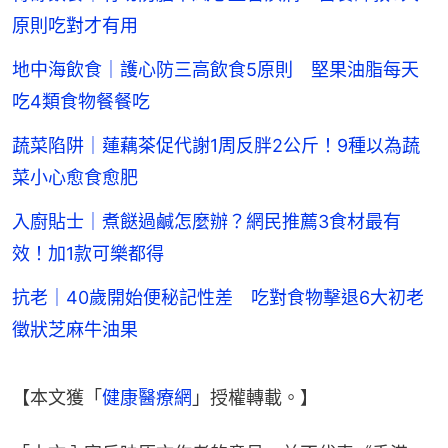
原則吃對才有用
地中海飲食｜護心防三高飲食5原則 堅果油脂每天
吃4類食物餐餐吃
蔬菜陷阱｜蓮藕茶促代謝1周反胖2公斤！9種以為蔬
菜小心愈食愈肥
入廚貼士｜煮餸過鹹怎麼辦？網民推薦3食材最有
效！加1款可樂都得
抗老｜40歲開始便秘記性差 吃對食物擊退6大初老
徵狀芝麻牛油果
【本文獲「
健康醫療網
」授權轉載。】