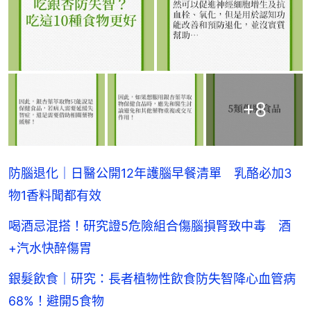
+
8
防腦退化｜日醫公開12年護腦早餐清單 乳酪必加3
物1香料聞都有效
喝酒忌混搭！研究證5危險組合傷腦損腎致中毒 酒
+汽水快醉傷胃
銀髮飲食｜研究：長者植物性飲食防失智降心血管病
68%！避開5食物