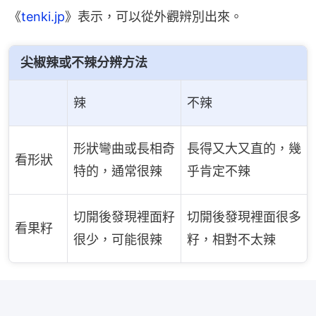
《
tenki.jp
》表示，可以從外觀辨別出來。
尖椒辣或不辣分辨方法
辣
不辣
形狀彎曲或長相奇
長得又大又直的，幾
看形狀
特的，通常很辣
乎肯定不辣
切開後發現裡面籽
切開後發現裡面很多
看果籽
很少，可能很辣
籽，相對不太辣