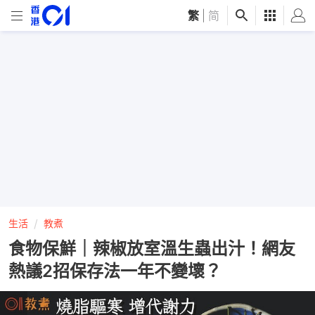
繁
|
简
生活
教煮
食物保鮮｜辣椒放室溫生蟲出汁！網友
熱議2招保存法一年不變壞？