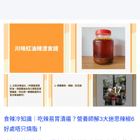
+
17
食辣冷知識｜吃辣易胃潰瘍？營養師解3大迷思辣椒6
好處唔只燒脂！