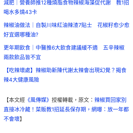
減肥｜營養師推12種燒脂食物辣椒海藻促代謝 教1招
喝水多燒43卡
辣椒油做法｜自製川味紅油辣渣7貼士 花椒籽愈少愈
好宜選哪種油?
更年期飲食｜中醫推6大飲食建議緩不適 五辛辣椒
兩款飲品皆不宜
【吃辣壞處】辣椒助新陳代謝太辣會出現幻覺？揭食
辣4大健康風險
【本文經
《風傳媒》
授權轉載，原文：
辣椒買回家別
直接冰冷藏！菜販教1招延長保存期，網曝：放一年都
不會壞
】