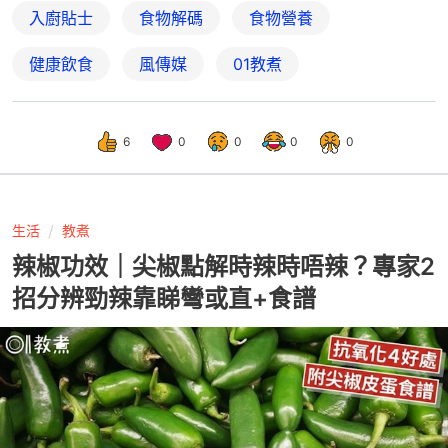
入廚貼士
食物解碼
食物營養
健康飲食
風傳媒
01教煮
6
0
0
0
0
生活
教煮
辣椒功效｜尖椒點解時辣時唔辣？專家2
招分辨勁辣靠睇彎或直+食譜