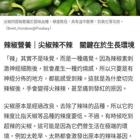
尖椒同甜椒都屬於甜味品種，辣度較低，具有溫中散寒、抗氧化等功效。
（Brett_Hondow@Pixabay）
辣椒營養｜尖椒辣不辣 關鍵在於生長環境
「辣」其實不是味覺，而是一種痛覺。因為辣椒素刺
激神經細胞後，就會產生一種灼燒感，所以只要是有
神經分佈的地方，都能感受到辣。這就是為什麼切完
辣椒後，手會變得火辣辣，甚至痛到發紅的原因。
尖椒原本是經過改良、去除了辣味的品種，所以它的
辣度比指天椒等品種的辣度要低。不過，有時候吃到
超辣的尖椒，這可能是因為它們曾生活在極端的環
境，例如太乾旱、太熱都會激發出原本的辣味基因，