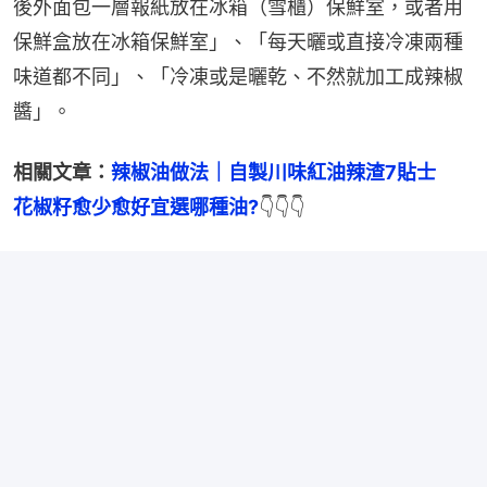
後外面包一層報紙放在冰箱（雪櫃）保鮮室，或者用
保鮮盒放在冰箱保鮮室」、「每天曬或直接冷凍兩種
味道都不同」、「冷凍或是曬乾、不然就加工成辣椒
醬」。
相關文章：
辣椒油做法｜自製川味紅油辣渣7貼士　
花椒籽愈少愈好宜選哪種油?
👇👇👇