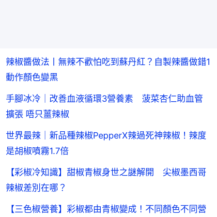
辣椒醬做法丨無辣不歡怕吃到蘇丹紅？自製辣醬做錯1
動作顏色變黑
手腳冰冷｜改善血液循環3營養素 菠菜杏仁助血管
擴張 唔只薑辣椒
世界最辣｜新品種辣椒PepperX辣過死神辣椒！辣度
是胡椒噴霧1.7倍
【彩椒冷知識】甜椒青椒身世之謎解開 尖椒墨西哥
辣椒差別在哪？
【三色椒營養】彩椒都由青椒變成！不同顏色不同營