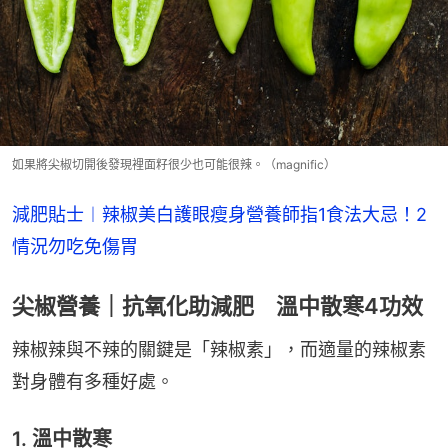
如果將尖椒切開後發現裡面籽很少也可能很辣。（magnific）
減肥貼士︱辣椒美白護眼瘦身營養師指1食法大忌！2
情況勿吃免傷胃
尖椒營養｜抗氧化助減肥 溫中散寒4功效
辣椒辣與不辣的關鍵是「辣椒素」，而適量的辣椒素
對身體有多種好處。
1. 溫中散寒