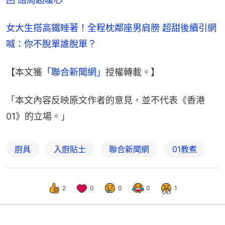
女大生搭高鐵睡著！全程枕鄰座男肩膀 超甜後續引網
喊：你不脫單誰脫單？
【本文獲
「聯合新聞網」
授權轉載。】
「本文內容反映原文作者的意見，並不代表《香港
01》的立場。」
廚具
入廚貼士
聯合新聞網
01教煮
2
0
0
0
1