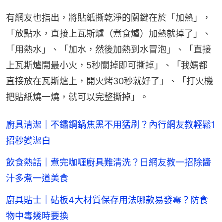
有網友也指出，將貼紙撕乾淨的關鍵在於「加熱」，
「放點水，直接上瓦斯爐（煮食爐）加熱就掉了」、
「用熱水」、「加水，然後加熱到水冒泡」、「直接
上瓦斯爐開最小火，5秒關掉即可撕掉」、「我媽都
直接放在瓦斯爐上，開火烤30秒就好了」、「打火機
把貼紙燒一燒，就可以完整撕掉」。
廚具清潔｜不鏽鋼鍋焦黑不用猛刷？內行網友教輕鬆1
招秒變潔白
飲食熱話｜煮完咖喱廚具難清洗？日網友教一招除醬
汁多煮一道美食
廚具貼士｜砧板4大材質保存用法哪款易發霉？防食
物中毒幾時要換