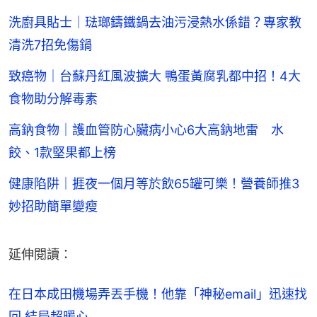
洗廚具貼士｜琺瑯鑄鐵鍋去油污浸熱水係錯？專家教
清洗7招免傷鍋
致癌物｜台蘇丹紅風波擴大 鴨蛋黃腐乳都中招！4大
食物助分解毒素
高鈉食物｜護血管防心臟病小心6大高鈉地雷 水
餃、1款堅果都上榜
健康陷阱｜捱夜一個月等於飲65罐可樂！營養師推3
妙招助簡單變瘦
延伸閱讀：
在日本成田機場弄丟手機！他靠「神秘email」迅速找
回 結局超暖心