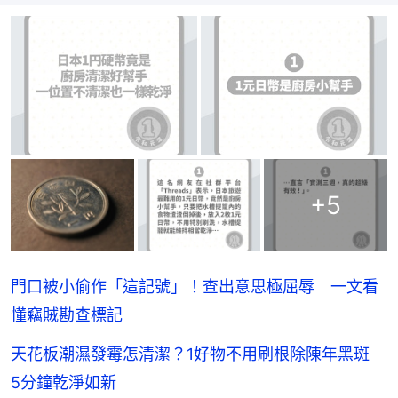
+
5
門口被小偷作「這記號」！查出意思極屈辱 一文看
懂竊賊勘查標記
天花板潮濕發霉怎清潔？1好物不用刷根除陳年黑斑
5分鐘乾淨如新