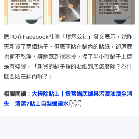
+
3
原PO在Facebook社團「爆怨公社」發文表示，她昨
天新買了兩個鍋子，但廠商貼在鍋內的貼紙，卻怎麼
也撕不乾淨，讓她感到很困擾，搞了半小時鍋子上還
是有殘膠，「新買的鍋子裡的貼紙到底怎麼除？為什
麼要貼在鍋內啊？」
相關閲讀：
大掃除貼士｜煲蓋鍋底爐具污漬油漬全消
失　清潔7貼士自製通渠水
👇👇👇