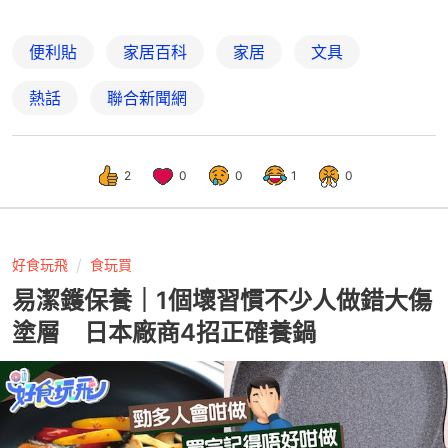
便利貼
家居百科
家居
文具
熱話
聯合新聞網
2
0
0
1
0
好食玩飛
食玩買
易潔鑊保養｜1個壞習慣不少人做錯大傷
塗層 日本廠商4招正確養鍋