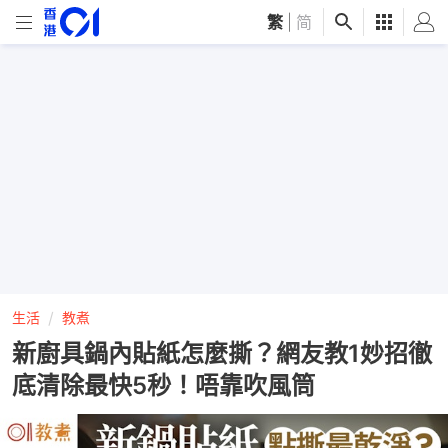
繁
|
简
生活
教煮
新廚具鍋內貼紙怎麼撕？網友教1妙招徹
底清除最快5秒！唔靠吹風筒