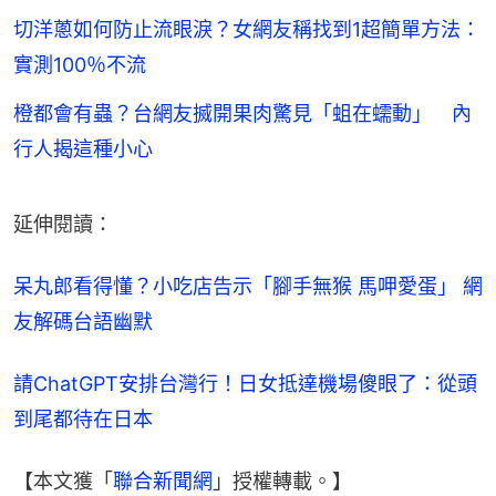
切洋蔥如何防止流眼淚？女網友稱找到1超簡單方法：
實測100％不流
橙都會有蟲？台網友搣開果肉驚見「蛆在蠕動」 內
行人揭這種小心
延伸閱讀：
呆丸郎看得懂？小吃店告示「腳手無猴 馬呷愛蛋」 網
友解碼台語幽默
請ChatGPT安排台灣行！日女抵達機場傻眼了：從頭
到尾都待在日本
【本文獲「
聯合新聞網
」授權轉載。】