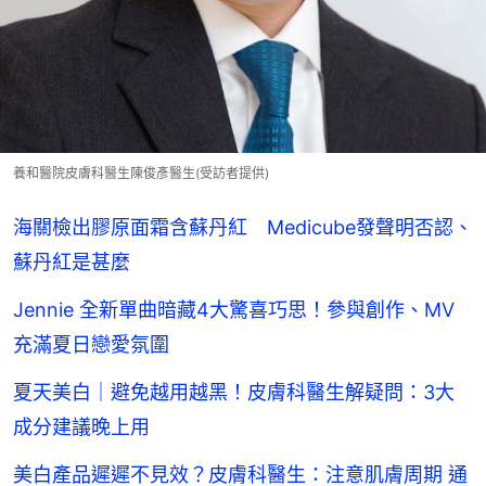
養和醫院皮膚科醫生陳俊彥醫生(受訪者提供)
海關檢出膠原面霜含蘇丹紅 Medicube發聲明否認、
蘇丹紅是甚麼
Jennie 全新單曲暗藏4大驚喜巧思！參與創作、MV
充滿夏日戀愛氛圍
夏天美白｜避免越用越黑！皮膚科醫生解疑問：3大
成分建議晚上用
美白產品遲遲不見效？皮膚科醫生：注意肌膚周期 通