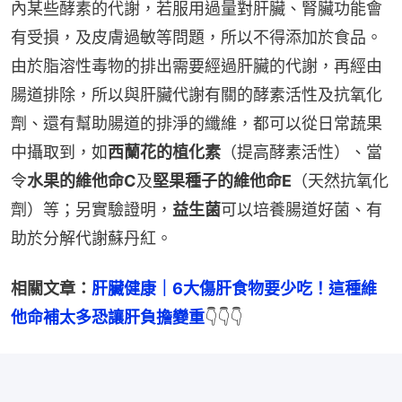
內某些酵素的代謝，若服用過量對肝臟、腎臟功能會
有受損，及皮膚過敏等問題，所以不得添加於食品。
由於脂溶性毒物的排出需要經過肝臟的代謝，再經由
腸道排除，所以與肝臟代謝有關的酵素活性及抗氧化
劑、還有幫助腸道的排淨的纖維，都可以從日常蔬果
中攝取到，如
西蘭花的植化素
（提高酵素活性）、當
令
水果的維他命C
及
堅果種子的維他命E
（天然抗氧化
劑）等；另實驗證明，
益生菌
可以培養腸道好菌、有
助於分解代謝蘇丹紅。
相關文章：
肝臟健康｜6大傷肝食物要少吃！這種維
他命補太多恐讓肝負擔變重
👇👇👇