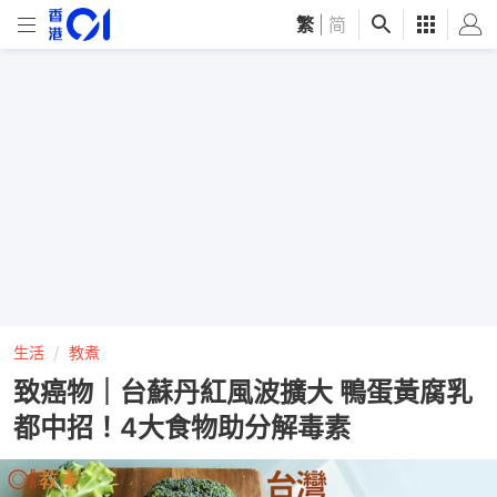
繁
|
简
生活
教煮
致癌物｜台蘇丹紅風波擴大 鴨蛋黃腐乳
都中招！4大食物助分解毒素