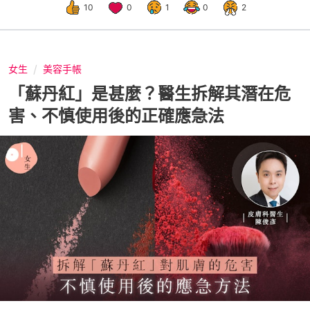
10
0
1
0
2
女生
美容手帳
「蘇丹紅」是甚麼？醫生拆解其潛在危
害、不慎使用後的正確應急法