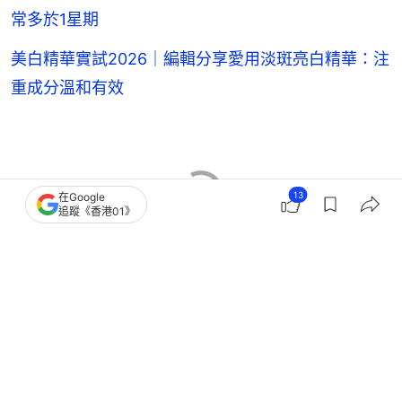
常多於1星期
美白精華實試2026｜編輯分享愛用淡斑亮白精華：注
重成分溫和有效
13
在Google
追蹤《香港01》
01女生
女生熱話
女性健康
護膚
5
0
0
0
0