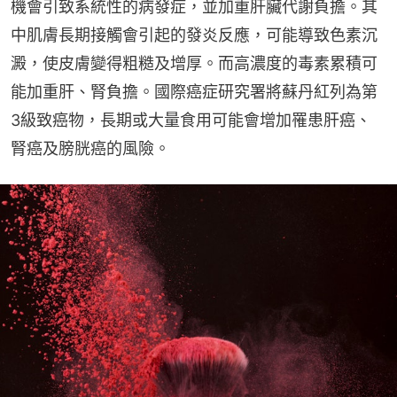
機會引致系統性的病發症，並加重肝臟代謝負擔。其
中肌膚長期接觸會引起的發炎反應，可能導致色素沉
澱，使皮膚變得粗糙及增厚。而高濃度的毒素累積可
能加重肝、腎負擔。國際癌症研究署將蘇丹紅列為第
3級致癌物，長期或大量食用可能會增加罹患肝癌、
腎癌及膀胱癌的風險。