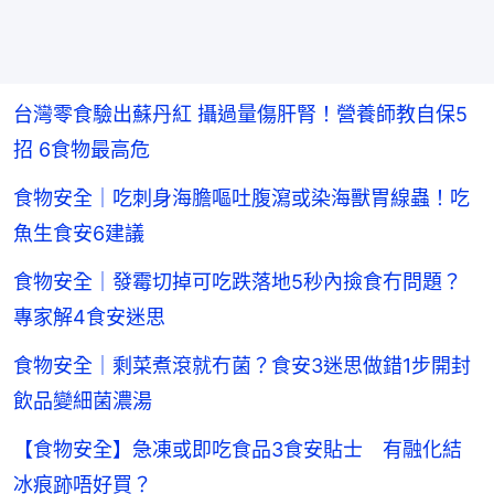
台灣零食驗出蘇丹紅 攝過量傷肝腎！營養師教自保5
招 6食物最高危
食物安全｜吃刺身海膽嘔吐腹瀉或染海獸胃線蟲！吃
魚生食安6建議
食物安全｜發霉切掉可吃跌落地5秒內撿食冇問題？
專家解4食安迷思
食物安全｜剩菜煮滾就冇菌？食安3迷思做錯1步開封
飲品變細菌濃湯
【食物安全】急凍或即吃食品3食安貼士 有融化結
冰痕跡唔好買？