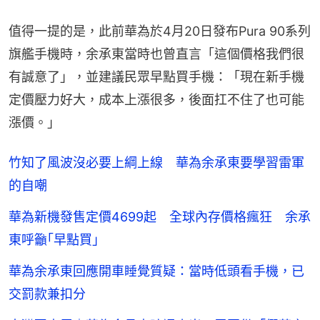
值得一提的是，此前華為於4月20日發布Pura 90系列
旗艦手機時，余承東當時也曾直言「這個價格我們很
有誠意了」，並建議民眾早點買手機：「現在新手機
定價壓力好大，成本上漲很多，後面扛不住了也可能
漲價。」
竹知了風波沒必要上綱上線 華為余承東要學習雷軍
的自嘲
華為新機發售定價4699起 全球內存價格瘋狂 余承
東呼籲｢早點買｣
華為余承東回應開車睡覺質疑：當時低頭看手機，已
交罰款兼扣分