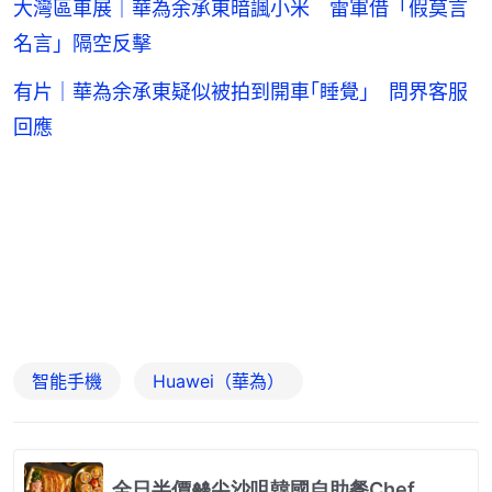
大灣區車展｜華為余承東暗諷小米 雷軍借「假莫言
名言」隔空反擊
有片｜華為余承東疑似被拍到開車｢睡覺｣ 問界客服
回應
智能手機
Huawei（華為）