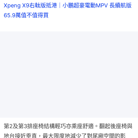
Xpeng X9右軚版抵港｜小鵬超豪電動MPV 長續航版
65.9萬值不值得買
第2及第3排座椅結構輕巧亦乘座舒適。翻起後座椅與
地台接近垂直，最大限度地減少了對尾廂空間的影