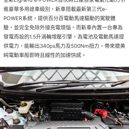
進豪華多用途車級別，新車搭載最新第三代e-
POWER系統，提供百分百電動馬達驅動的駕駛體
驗，並完全免除外接充電煩惱。而新車內置一台專為
發電而設的1.5升渦輪增壓引擎，為電池及電動馬達提
供電力，能輸出340ps馬力及500Nm扭力，帶來媲美
純電動車般即時且線性的加速快感。