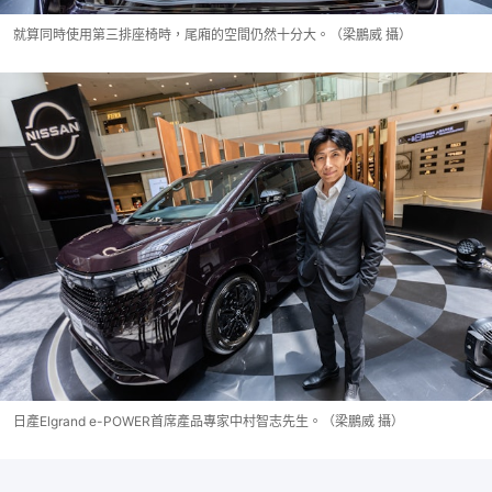
就算同時使用第三排座椅時，尾廂的空間仍然十分大。（梁鵬威 攝）
日產Elgrand e-POWER首席產品專家中村智志先生。（梁鵬威 攝）