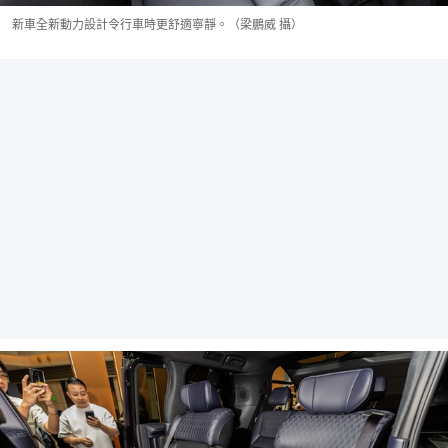
新車全新動力設計令行車時更舒適寧靜。（梁鵬威 攝）