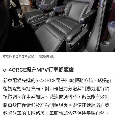
中後座的位置非常寬敞。（梁鵬威 攝）
e-4ORCE提升MPV行車舒適度
新車配備先進的e-4ORCE電子四輪驅動系統，透過前
後雙電動摩打佈局，對四輪扭力分配與制動力進行精
準微調。在車輛加速、減速或過彎時，系統能有效抑
制車身前後俯仰及左右側傾現象。即使在崎嶇路面或
頻繁煞車的市區路段，車廂動態依然保持平順自然，