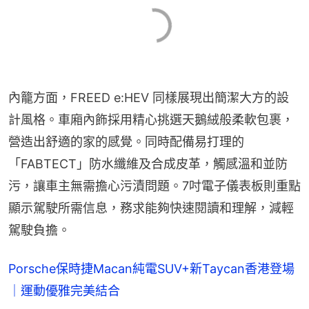
內籠方面，FREED e:HEV 同樣展現出簡潔大方的設
計風格。車廂內飾採用精心挑選天鵝絨般柔軟包裹，
營造出舒適的家的感覺。同時配備易打理的
「FABTECT」防水纖維及合成皮革，觸感溫和並防
污，讓車主無需擔心污漬問題。7吋電子儀表板則重點
顯示駕駛所需信息，務求能夠快速閱讀和理解，減輕
駕駛負擔。
Porsche保時捷Macan純電SUV+新Taycan香港登場
｜運動優雅完美結合