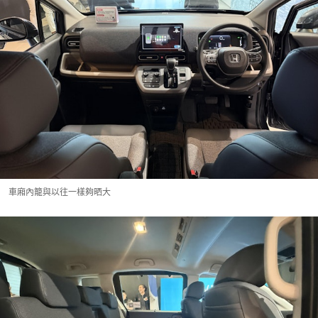
車廂內籠與以往一樣夠晒大