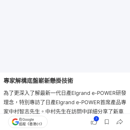
專家解構底盤嶄新懸掛技術
為了更深入了解最新一代日產Elgrand e-POWER研發
理念，特別專訪了日產Elgrand e-POWER首席產品專
家中村智志先生。中村先生在訪問中詳細分享了新車
7
在Google
在工程技術與設計哲學上的突破。中村先生指出，全
追蹤《香港01》