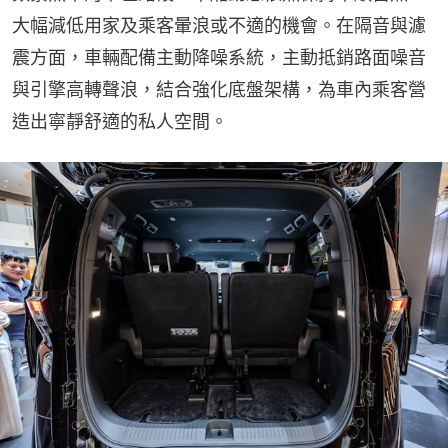
大幅減低用家及乘客暈浪或不適的機會。在隔音與濾
震方面，車輛配備主動降噪系統，主動抵銷路面噪音
與引擎高轉聲浪，結合強化底盤架構，為車內乘客營
造出寧靜舒適的私人空間。