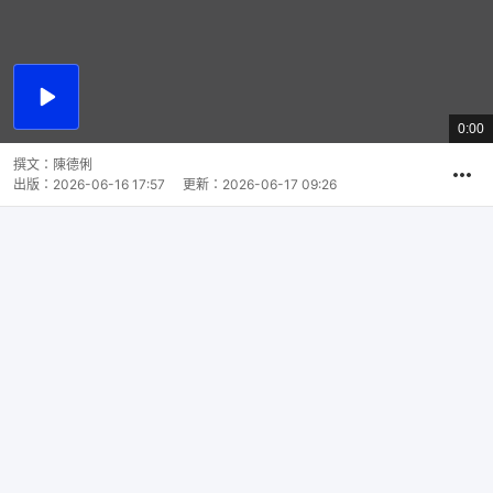
播
放
0:00
總
影
共
片
時
撰文：
陳德俐
間
出版：
2026-06-16 17:57
更新：
2026-06-17 09:26