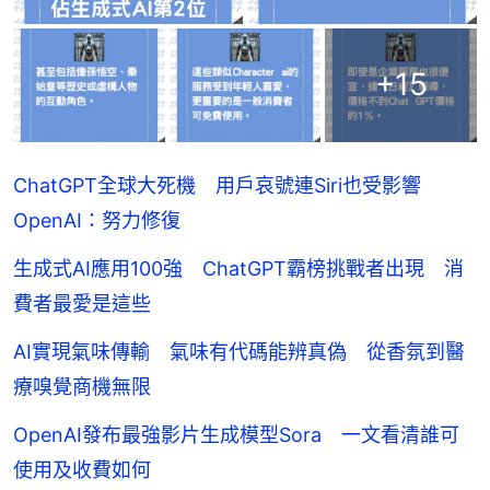
+
15
ChatGPT全球大死機 用戶哀號連Siri也受影響
OpenAI：努力修復
生成式AI應用100強 ChatGPT霸榜挑戰者出現 消
費者最愛是這些
AI實現氣味傳輸 氣味有代碼能辨真偽 從香氛到醫
療嗅覺商機無限
OpenAI發布最強影片生成模型Sora 一文看清誰可
使用及收費如何