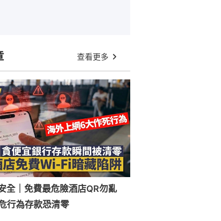
章
查看更多
Fi安全｜免費最危險酒店QR勿亂
危行為存款恐清零