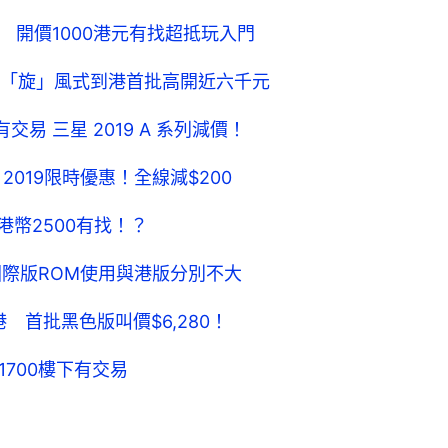
、三鏡 開價1000港元有找超抵玩入門
 A80「旋」風式到港首批高開近六千元
0樓下有交易 三星 2019 A 系列減價！
i 2019限時優惠！全線減$200
1 港幣2500有找！？
玩！裝國際版ROM使用與港版分別不大
港 首批黑色版叫價$6,280！
機1700樓下有交易