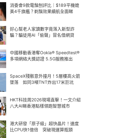
消委會9款電鬚刨評比｜$189平機媲
美4千旗艦？剃鬚效果續航全面睇
好心幫老人家讀數字竟落入新型詐
騙？騙徒用AI「偷聲」冒名借網貸
中國移動香港奪Ookla® Speedtest®
多項網絡大獎認證 5.5G服務推出
SpaceX殘骸意外撞月！5層樓高火箭
墜落 如同3噸TNT炸出17米巨坑
HKT科技周2026現場直擊！一文介紹
八大AI睇香港點樣領跑智慧城市
港大研發「原子級」超快晶片！速度
比CPU快1億倍 突破現運算瓶頸