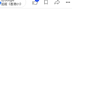
在Google
追蹤《香港01》