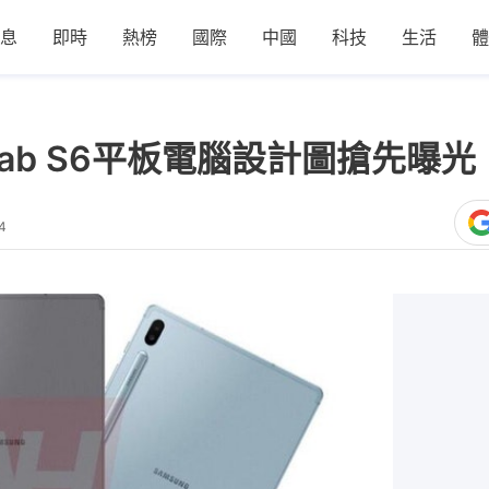
息
即時
熱榜
國際
中國
科技
生活
體
xy Tab S6平板電腦設計圖搶先曝光
4