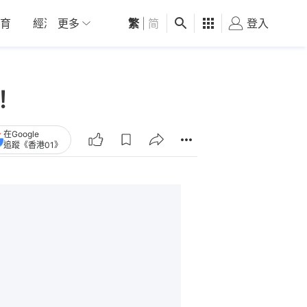
育
經濟
更多
01深圳
繁
觀點
|
简
健康
好食玩飛
登入
女
！
在Google
追蹤《香港01》