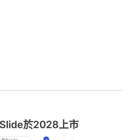
lide於2028上市
9