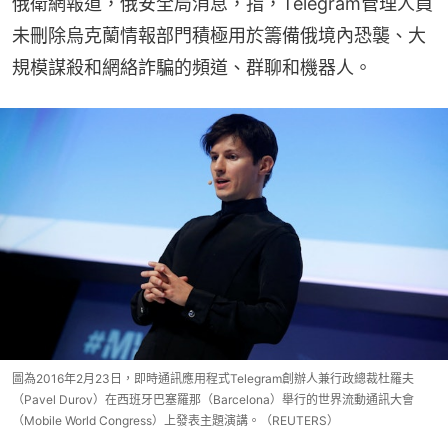
俄衛網報道，俄安全局消息，指，Telegram管理人員
未刪除烏克蘭情報部門積極用於籌備俄境內恐襲、大
規模謀殺和網絡詐騙的頻道、群聊和機器人。
圖為2016年2月23日，即時通訊應用程式Telegram創辦人兼行政總裁杜羅夫
（Pavel Durov）在西班牙巴塞羅那（Barcelona）舉行的世界流動通訊大會
（Mobile World Congress）上發表主題演講。（REUTERS）