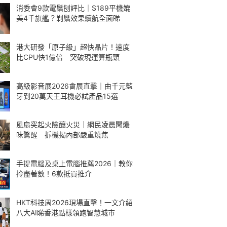
消委會9款電鬚刨評比｜$189平機媲
美4千旗艦？剃鬚效果續航全面睇
港大研發「原子級」超快晶片！速度
比CPU快1億倍 突破現運算瓶頸
高級影音展2026會展直擊｜由千元藍
牙到20萬天王耳機必試產品15選
風扇突起火險釀火災｜網民凌晨聞燶
味驚醒 拆機揭內部嚴重燒焦
手提電腦及桌上電腦推薦2026｜教你
拎盡著數！6款抵買推介
HKT科技周2026現場直擊！一文介紹
八大AI睇香港點樣領跑智慧城市