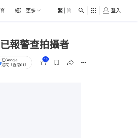
育
經濟
更多
01深圳
繁
觀點
|
简
健康
好食玩飛
登入
女
已報警查拍攝者
13
在Google
追蹤《香港01》