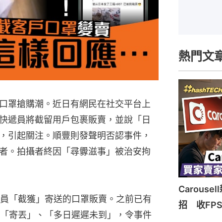
熱門文
口罩搶購潮。近日有網民在社交平台上
快遞員將截留用戶包裹販賣，並說「日
」，引起關注。順豐則發聲明否認事件，
者。拍攝者終因「尋釁滋事」被治安拘
Carous
員「截獲」寄送的口罩販賣。之前已有
招 收FP
「寄丟」、「多日遲遲未到」，令事件