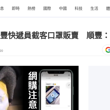
息
即時
熱榜
國際
中國
科技
生活
體
豐快遞員截客口罩販賣 順豐：
20