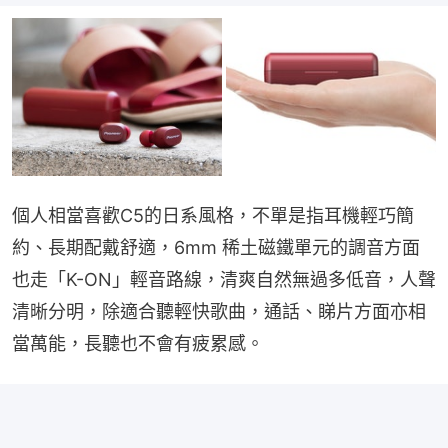
個人相當喜歡C5的日系風格，不單是指耳機輕巧簡
約、長期配戴舒適，6mm 稀土磁鐵單元的調音方面
也走「K-ON」輕音路線，清爽自然無過多低音，人聲
清晰分明，除適合聽輕快歌曲，通話、睇片方面亦相
當萬能，長聽也不會有疲累感。