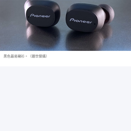
黑色最易襯衫。（鍾世傑攝）