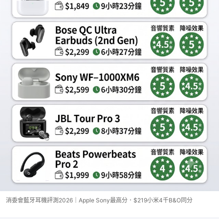
消委會藍牙耳機評測2026｜Apple Sony最高分．$219小米4千B&O同分