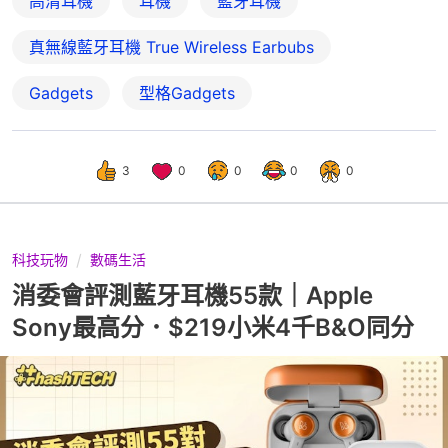
高清耳機
耳機
藍牙耳機
真無線藍牙耳機 True Wireless Earbubs
Gadgets
型格Gadgets
3
0
0
0
0
科技玩物
數碼生活
消委會評測藍牙耳機55款｜Apple
Sony最高分．$219小米4千B&O同分