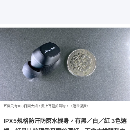
耳機只有100日圓大細，戴上耳輕如無物。（鍾世傑攝）
IPX5規格防汗防雨水機身，有黑／白／紅 3色選