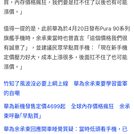
買，內存價格瘋狂，我們要是扛不住了以後也有可能
漲價。」
值得一提的是，此前華為於4月20日發布Pura 90系列
旗艦手機時，余承東當時也曾直言「這個價格我們很
有誠意了」，並建議民眾早點買手機：「現在新手機
定價壓力好大，成本上漲很多，後面扛不住了也可能
漲價。」
竹知了風波沒必要上綱上線 華為余承東要學習雷軍
的自嘲
華為新機發售定價4699起 全球內存價格瘋狂 余承
東呼籲｢早點買｣
華為余承東回應開車睡覺質疑：當時低頭看手機，已