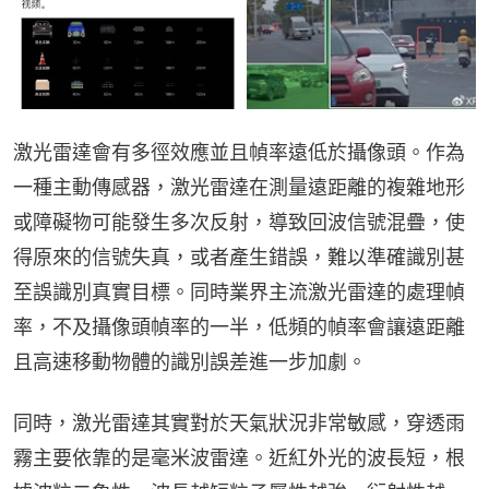
激光雷達會有多徑效應並且幀率遠低於攝像頭。作為
一種主動傳感器，激光雷達在測量遠距離的複雜地形
或障礙物可能發生多次反射，導致回波信號混疊，使
得原來的信號失真，或者產生錯誤，難以準確識別甚
至誤識別真實目標。同時業界主流激光雷達的處理幀
率，不及攝像頭幀率的一半，低頻的幀率會讓遠距離
且高速移動物體的識別誤差進一步加劇。
同時，激光雷達其實對於天氣狀況非常敏感，穿透雨
霧主要依靠的是毫米波雷達。近紅外光的波長短，根