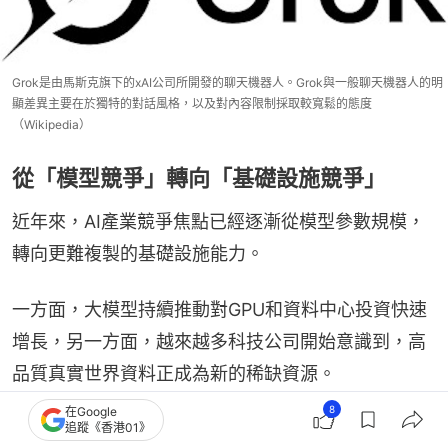
Grok是由馬斯克旗下的xAI公司所開發的聊天機器人。Grok與一般聊天機器人的明
顯差異主要在於獨特的對話風格，以及對內容限制採取較寬鬆的態度
（Wikipedia）
從「模型競爭」轉向「基礎設施競爭」
近年來，AI產業競爭焦點已經逐漸從模型參數規模，
轉向更難複製的基礎設施能力。
一方面，大模型持續推動對GPU和資料中心投資快速
增長，另一方面，越來越多科技公司開始意識到，高
品質真實世界資料正成為新的稀缺資源。
8
在Google
自動駕駛因此成為AI產業的重要資料來源。
追蹤《香港01》