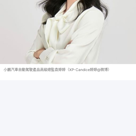
小鵬汽車自動駕駛產品高級總監袁婷婷（XP-Candice婷婷@微博）