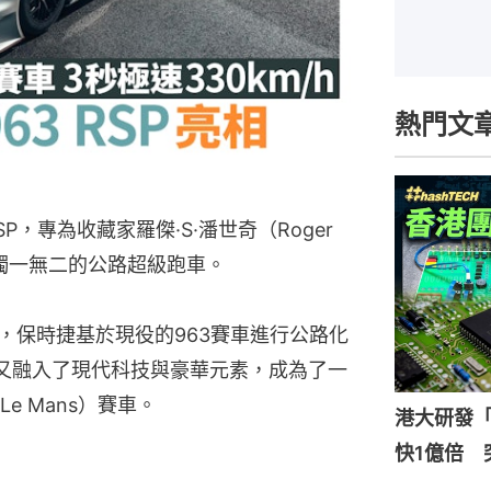
熱門文
P，專為收藏家羅傑·S·潘世奇（Roger
界上獨一無二的公路超級跑車。
年，保時捷基於現役的963賽車進行公路化
時又融入了現代科技與豪華元素，成為了一
 Mans）賽車。
港大研發「
快1億倍 