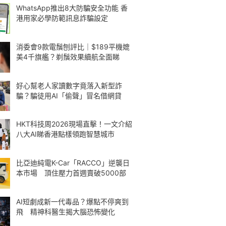
WhatsApp推出8大防騙安全功能 香
港用家必學防範訊息詐騙設定
消委會9款電鬚刨評比｜$189平機媲
美4千旗艦？剃鬚效果續航全面睇
好心幫老人家讀數字竟落入新型詐
騙？騙徒用AI「偷聲」冒名借網貸
HKT科技周2026現場直擊！一文介紹
八大AI睇香港點樣領跑智慧城市
比亞迪純電K-Car「RACCO」逆襲日
本市場 頂住壓力首週賣破5000部
AI短劇成新一代毒品？爆點不停爽到
飛 精神科醫生揭大腦恐怖變化