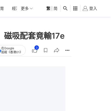
育
經濟
更多
01深圳
繁
觀點
|
简
健康
好食玩飛
登入
女
5萬 磁吸配套竟輸17e
3
在Google
追蹤《香港01》