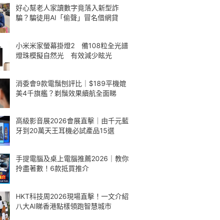
好心幫老人家讀數字竟落入新型詐
騙？騙徒用AI「偷聲」冒名借網貸
小米米家螢幕掛燈2 備108粒全光譜
燈珠模擬自然光 有效減少眩光
消委會9款電鬚刨評比｜$189平機媲
美4千旗艦？剃鬚效果續航全面睇
高級影音展2026會展直擊｜由千元藍
牙到20萬天王耳機必試產品15選
手提電腦及桌上電腦推薦2026｜教你
拎盡著數！6款抵買推介
HKT科技周2026現場直擊！一文介紹
八大AI睇香港點樣領跑智慧城市