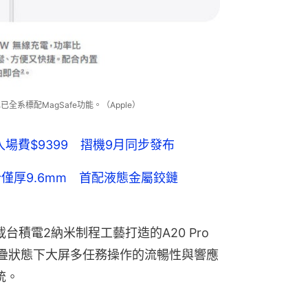
已全系標配MagSafe功能。（Apple）
色！入場費$9399 摺機9月同步發布
摺合僅厚9.6mm 首配液態金屬鉸鏈
搭載台積電2納米制程工藝打造的A20 Pro
摺疊狀態下大屏多任務操作的流暢性與響應
統。