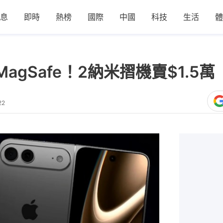
息
即時
熱榜
國際
中國
科技
生活
體
棄用MagSafe！2納米摺機賣$1.
22