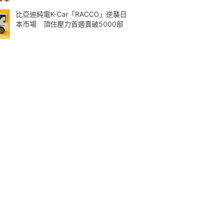
比亞迪純電K-Car「RACCO」逆襲日
本市場 頂住壓力首週賣破5000部