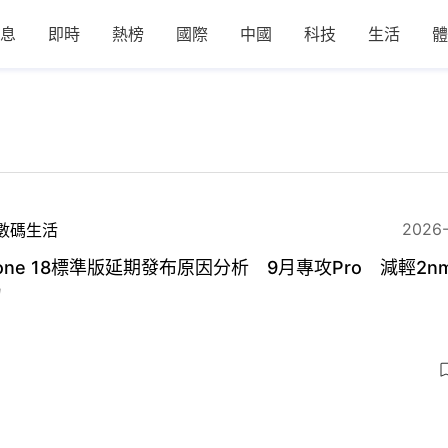
息
即時
熱榜
國際
中國
科技
生活
體
2026
數碼生活
hone 18標準版延期發布原因分析 9月專攻Pro 減輕2n
力