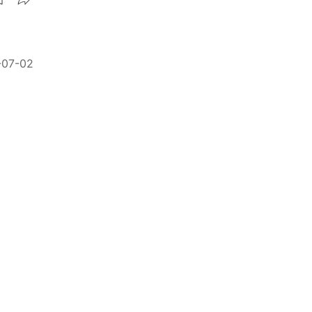
-07-02
格大升
精選 ★
資料泄