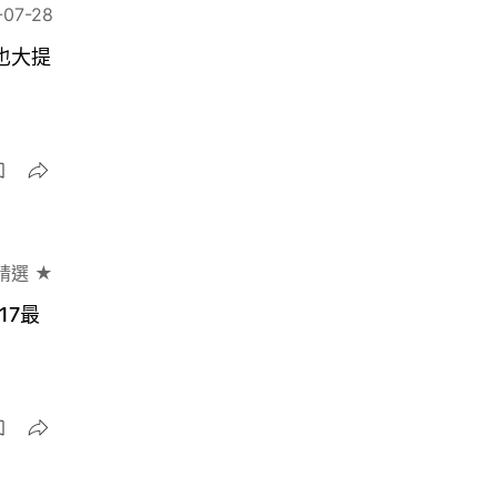
-07-28
航也大提
精選 ★
17最