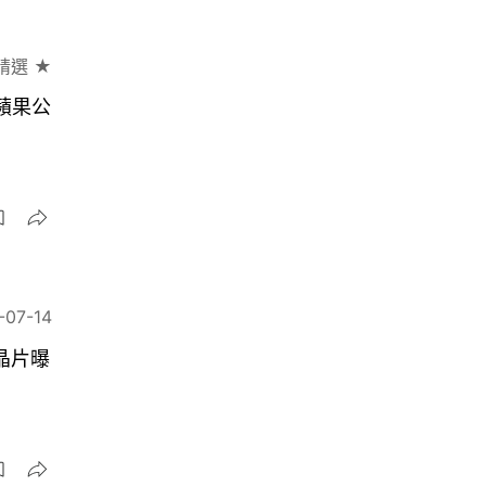
精選 ★
間蘋果公
-07-14
G晶片曝