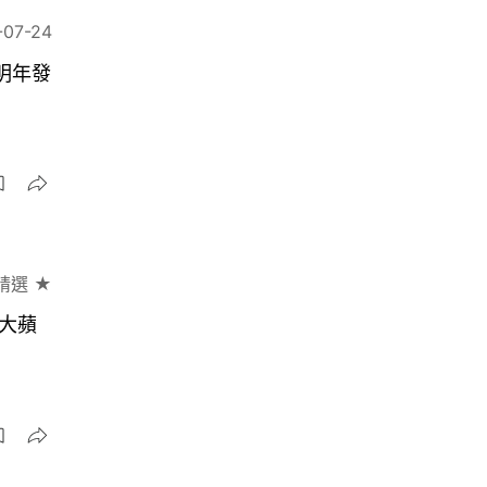
-07-24
至明年發
精選 ★
最大蘋