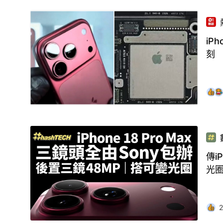
iP
刻
傳i
光
2