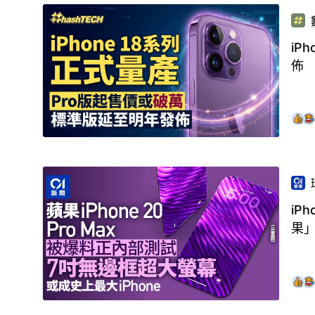
iP
佈
iP
果