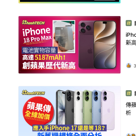
iP
新
傳蘋
析