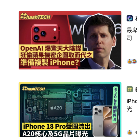
最卑
司
iP
光