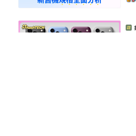
iP
級
蘋果
漏