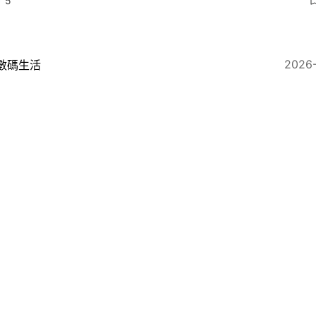
5
2026
數碼生活
hone 18 Pro Max諜照首洩露！外觀與上代基本一致 規
6
2026-06-30
即時國際
印度合作商遭攻擊 iPhone 18 Pro數百部件及供應鏈