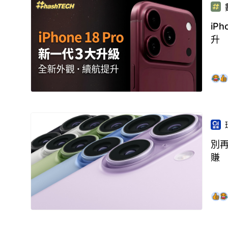
iP
升
別再
賺