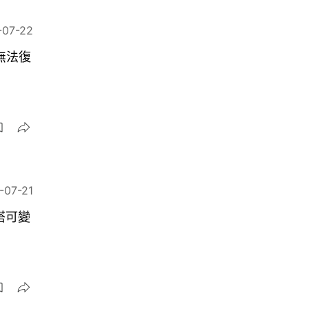
-07-22
點無法復
-07-21
 搭可變