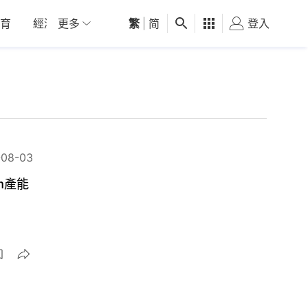
育
經濟
更多
01深圳
繁
觀點
|
简
健康
好食玩飛
登入
女
-08-03
m產能