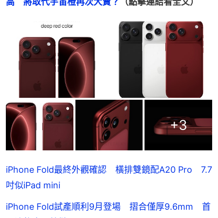
高　將取代宇宙橙再次大賣？
（點擊連結看全文）
+
3
iPhone Fold最終外觀確認 橫排雙鏡配A20 Pro 7.7
吋似iPad mini
iPhone Fold試產順利9月登場 摺合僅厚9.6mm 首