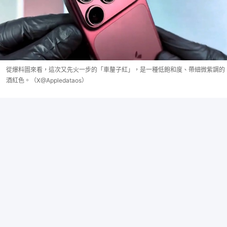
從爆料圖來看，這次又先火一步的「車釐子紅」，是一種低飽和度、帶細微紫調的
酒紅色。（X@Appledataos）