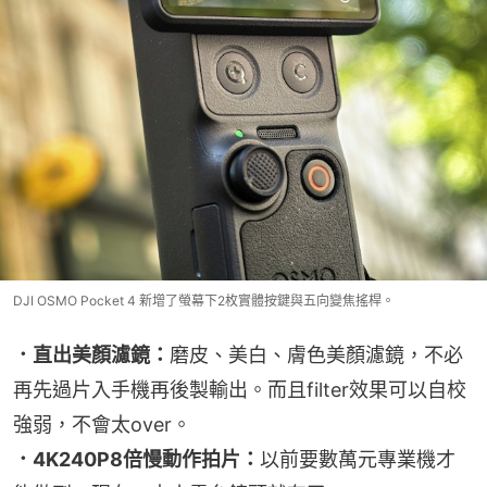
DJI OSMO Pocket 4 新增了螢幕下2枚實體按鍵與五向變焦搖桿。
．直出美顏濾鏡：
磨皮、美白、膚色美顏濾鏡，不必
再先過片入手機再後製輸出。而且filter效果可以自校
強弱，不會太over。
．4K240P8倍慢動作拍片：
以前要數萬元專業機才