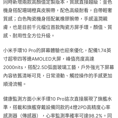
同時新增兩款高顏值定製版本，質感直接越級：金色
機身搭配珊瑚橙真皮腕帶，配色高級耐看，自帶輕奢
質感；白色陶瓷機身搭配氟橡膠腕帶，手感溫潤親
膚，也是目前千元檔位首款陶瓷方屏手環，顏值、質
感、耐用性全方位升級。
小米手環10 Pro的屏幕體驗也迎來優化，配備1.74英
寸超窄四等邊AMOLED大屏，峰值亮度高達
2000nits，搭配2.5D弧面玻璃工藝，戶外強光下屏幕
內容依舊清晰可見，日常滑動、觸控操作的手感更加
順滑流暢。
健康監測方面小米手環10 Pro這次直接展現了旗艦水
準，搭載和旗艦穿戴設備同款的4燈2PD高精度心率
感測器（傳感器），心率監測準確率可達98.2%。同