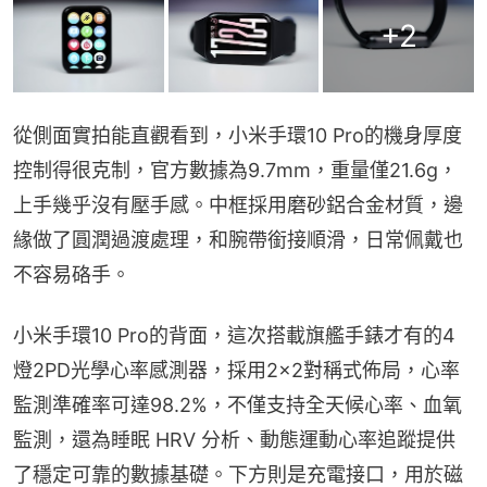
+
2
從側面實拍能直觀看到，小米手環10 Pro的機身厚度
控制得很克制，官方數據為9.7mm，重量僅21.6g，
上手幾乎沒有壓手感。中框採用磨砂鋁合金材質，邊
緣做了圓潤過渡處理，和腕帶銜接順滑，日常佩戴也
不容易硌手。
小米手環10 Pro的背面，這次搭載旗艦手錶才有的4
燈2PD光學心率感測器，採用2×2對稱式佈局，心率
監測準確率可達98.2%，不僅支持全天候心率、血氧
監測，還為睡眠 HRV 分析、動態運動心率追蹤提供
了穩定可靠的數據基礎。下方則是充電接口，用於磁