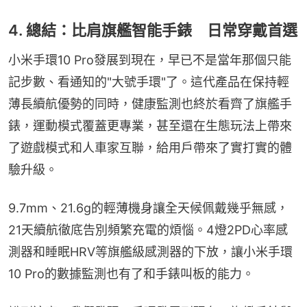
4. 總結：比肩旗艦智能手錶 日常穿戴首選
小米手環10 Pro發展到現在，早已不是當年那個只能
記步數、看通知的"大號手環"了。這代產品在保持輕
薄長續航優勢的同時，健康監測也終於看齊了旗艦手
錶，運動模式覆蓋更專業，甚至還在生態玩法上帶來
了遊戲模式和人車家互聯，給用戶帶來了實打實的體
驗升級。
9.7mm、21.6g的輕薄機身讓全天候佩戴幾乎無感，
21天續航徹底告別頻繁充電的煩惱。4燈2PD心率感
測器和睡眠HRV等旗艦級感測器的下放，讓小米手環
10 Pro的數據監測也有了和手錶叫板的能力。