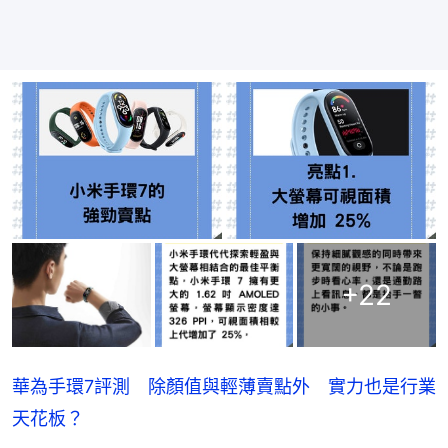
+
22
華為手環7評測 除顏值與輕薄賣點外 實力也是行業
天花板？