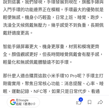
說到這裏，我們發現，手環發展到現在，旗艦手錶與
入門手環的功能邊界正在模糊。手環最大的優勢就是
輕便無感。機身小巧輕盈，日常上班、睡覺、跑步、
洗澡全天候佩戴無壓力，幾乎感受不到負重，長期佩
戴舒適度更高。
智能手錶屏幕更大、機身更厚重，材質和模塊更齊
全。顏值觀感更好，但長時間睡覺佩戴會有壓手感，
輕量化和無感佩戴體驗遠不如手環。
那什麼人適合購買這款小米手環10 Pro呢？手環主打
剛需實用，聚焦日常核心功能：消息提醒、心率、睡
眠、運動記錄、NFC等，如果只是日常代步、看通
知、監測睡眠和運動，追求輕便省心、續航耐用，手
4
在Google
追蹤《香港01》
環是最優解，完全夠用且性價比更高。