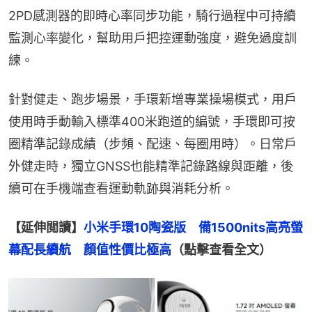
2PD感測器的即時心率同步功能，騎行過程中可持續
監測心率變化，幫助用戶把控運動強度，避免過度訓
練。
針對健走、跑步場景，手環新增專業操場模式，用戶
使用時手動輸入標準400米跑道的編號，手環即可按
圈精準記錄成績（步頻、配速、每圈用時）。日常戶
外健走時，獨立GNSS也能精準記錄路線與距離，後
續可在手機端查看運動軌跡與消耗分析。
【延伸閲讀】
小米手環10陶瓷版　備1500nits高亮螢
幕配長續航　顏值性價比極高
（點擊查看全文）