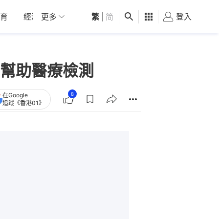
育
經濟
更多
01深圳
繁
觀點
|
简
健康
好食玩飛
登入
女
幫助醫療檢測
8
在Google
追蹤《香港01》