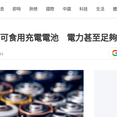
息
即時
熱榜
國際
中國
科技
生活
體
可食用充電電池 電力甚至足夠
33