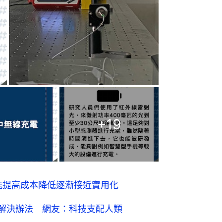
+
19
能提高成本降低逐漸接近實用化
及解決辦法 網友：科技支配人類
顏色 能否加強控制路面情況？
可改變形狀 液化後再恢復原形
行人安全？ 研究結果竟是這樣
聽器 Pro 甚至已可媲美基本版
短期記憶？ 研究結果竟是這樣