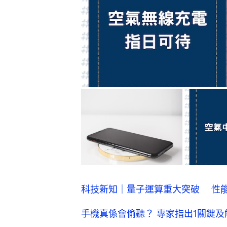
科技新知｜量子運算重大突破 性
手機真係會偷聽？ 專家指出1關鍵
科技新知｜紅綠燈可能會多出第四種
科技新知｜科學家達成突破 機械人
工程科技｜車前裝上一對眼睛可保障
研究發現 AirPods 可取代昂貴助
科學冷知識｜電玩遊戲可提高老年人