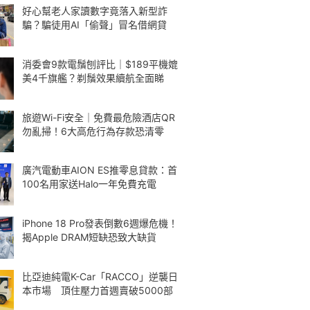
好心幫老人家讀數字竟落入新型詐
騙？騙徒用AI「偷聲」冒名借網貸
消委會9款電鬚刨評比｜$189平機媲
美4千旗艦？剃鬚效果續航全面睇
旅遊Wi-Fi安全｜免費最危險酒店QR
勿亂掃！6大高危行為存款恐清零
廣汽電動車AION ES推零息貸款：首
100名用家送Halo一年免費充電
iPhone 18 Pro發表倒數6週爆危機！
揭Apple DRAM短缺恐致大缺貨
比亞迪純電K-Car「RACCO」逆襲日
本市場 頂住壓力首週賣破5000部