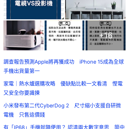
+
16
調查報告預測Apple將再獲成功 iPhone 15成為全球
手機出貨量第一
家電｜熱水爐選購攻略 優缺點比較一文看清 慳電
又安全你要識揀
小米發布第二代CyberDog 2 尺寸縮小支援自研微
電機 只售這價錢
有「IP68」手機就隨便用？ 認清兩大數字意思 箇中