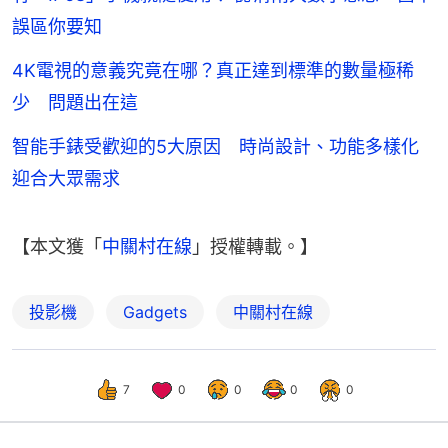
誤區你要知
4K電視的意義究竟在哪？真正達到標準的數量極稀
少 問題出在這
智能手錶受歡迎的5大原因 時尚設計、功能多樣化
迎合大眾需求
【本文獲「
中關村在線
」授權轉載。】
投影機
Gadgets
中關村在線
7
0
0
0
0