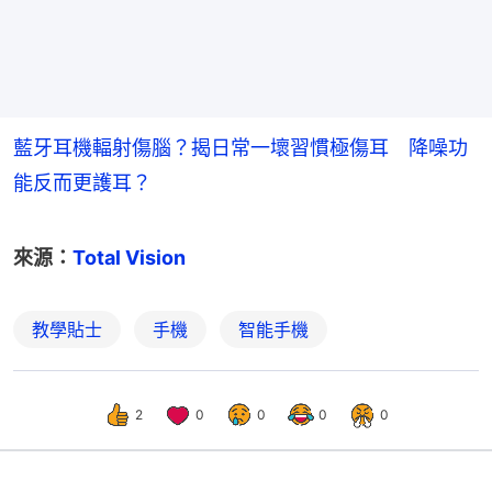
藍牙耳機輻射傷腦？揭日常一壞習慣極傷耳 降噪功
能反而更護耳？
來源：
Total Vision
教學貼士
手機
智能手機
2
0
0
0
0