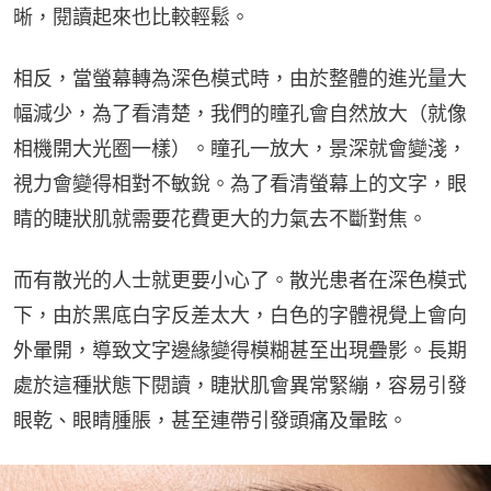
晰，閱讀起來也比較輕鬆。
相反，當螢幕轉為深色模式時，由於整體的進光量大
幅減少，為了看清楚，我們的瞳孔會自然放大（就像
相機開大光圈一樣）。瞳孔一放大，景深就會變淺，
視力會變得相對不敏銳。為了看清螢幕上的文字，眼
睛的睫狀肌就需要花費更大的力氣去不斷對焦。
而有散光的人士就更要小心了。散光患者在深色模式
下，由於黑底白字反差太大，白色的字體視覺上會向
外暈開，導致文字邊緣變得模糊甚至出現疊影。長期
處於這種狀態下閱讀，睫狀肌會異常緊繃，容易引發
眼乾、眼睛腫脹，甚至連帶引發頭痛及暈眩。