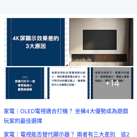
+
14
家電｜OLED電視適合打機？ 坐擁4大優勢成為遊戲
玩家的最佳選擇
家電｜電視能否替代顯示器？ 兩者有三大差別 這2