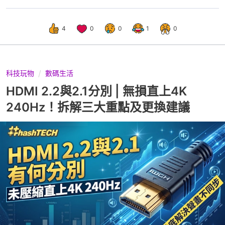
4
0
0
1
0
科技玩物
數碼生活
HDMI 2.2與2.1分別 | 無損直上4K
240Hz！拆解三大重點及更換建議