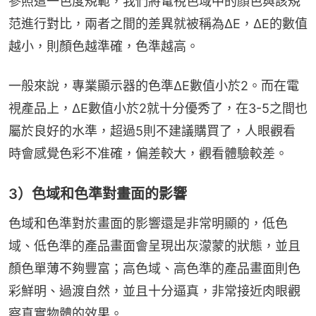
參照這一色度規範，我們將電視色域中的顏色與該規
范進行對比，兩者之間的差異就被稱為ΔE，ΔE的數值
越小，則顏色越準確，色準越高。
一般來說，專業顯示器的色準ΔE數值小於2。而在電
視產品上，ΔE數值小於2就十分優秀了，在3-5之間也
屬於良好的水準，超過5則不建議購買了，人眼觀看
時會感覺色彩不准確，偏差較大，觀看體驗較差。
3）色域和色準對畫面的影響
色域和色準對於畫面的影響還是非常明顯的，低色
域、低色準的產品畫面會呈現出灰濛蒙的狀態，並且
顏色單薄不夠豐富；高色域、高色準的產品畫面則色
彩鮮明、過渡自然，並且十分逼真，非常接近肉眼觀
察真實物體的效果。