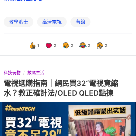
教學貼士
高清電視
有線
1
0
0
0
0
科技玩物
數碼生活
電視選購指南｜網民買32“電視竟縮
水？教正確計法/OLED QLED點揀