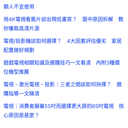
類人不宜使用
用4K電視看舊片卻出現低畫質？ 箇中原因拆解 教
你獲取高清片源
電視/投影機該如何選擇？ 4大因素評估優劣 家居
配置做好規劃
遊戲電視相關知識及選購技巧一文看清 內附3種價
位機型推薦
電視、激光電視、投影｜三者之間該如何抉擇？ 選
購指導一文睇清
電視｜消費者摒棄55吋而選擇更大屏的65吋電視 核
心原因是甚麼？