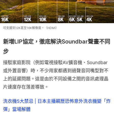
可支援到12K甚至16K解像度。（HDMI）
新增LIP協定，徹底解決Soundbar聲畫不同
步
接駁家庭影院（例如電視接駁AV擴音機、Soundbar
或外置音響）時，不少用家都遇到過聲音同嘴型對不
上的延遲問題。這是由於不同設備之間的音訊處理晶
片速度存在落差導致。
洗衣機5大禁忌 | 日本主播親歷恐怖意外洗衣機變「炸
彈」當場解體