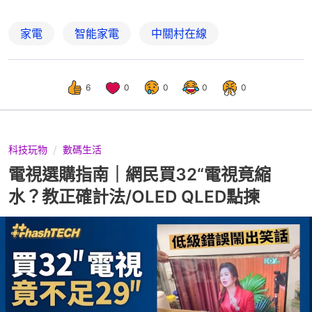
家電
智能家電
中關村在線
6
0
0
0
0
科技玩物
數碼生活
電視選購指南｜網民買32“電視竟縮
水？教正確計法/OLED QLED點揀