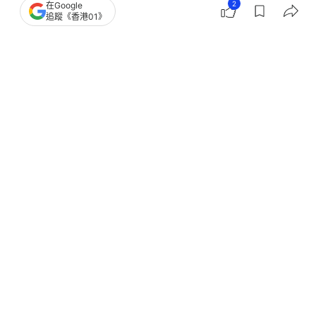
2
在Google
追蹤《香港01》
撰文：
科技狐
出版：
2026-07-20 10:00
更新：
2026-07-20 10:00
終於要給大家盤一盤各大品牌的闊摺疊新機了！哎
呀，說到這個就難受。4月份華為Pura X Max發布那