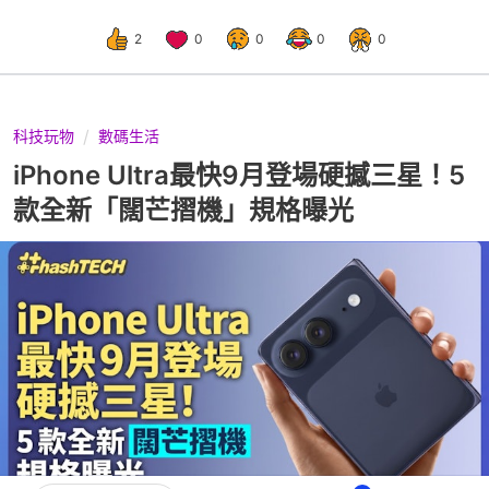
2
0
0
0
0
科技玩物
數碼生活
iPhone Ultra最快9月登場硬撼三星！5
款全新「闊芒摺機」規格曝光