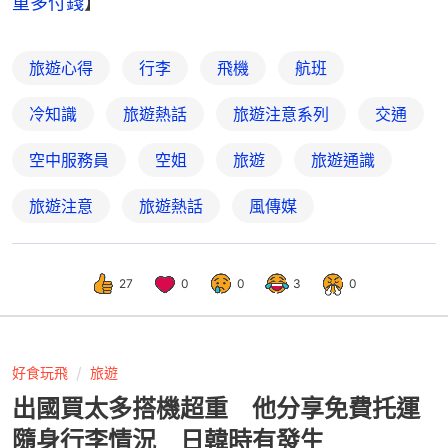
重多付錢
】
旅遊心得
行李
飛機
航班
冷知識
旅遊熱話
旅遊注意系列
交通
空中服務員
空姐
旅遊
旅遊通識
旅遊注意
旅遊熱話
風傳媒
27
0
0
3
0
好食玩飛
旅遊
出國買太多搭機超重 他分享免費托運
隨身行李情況 日韓時有發生