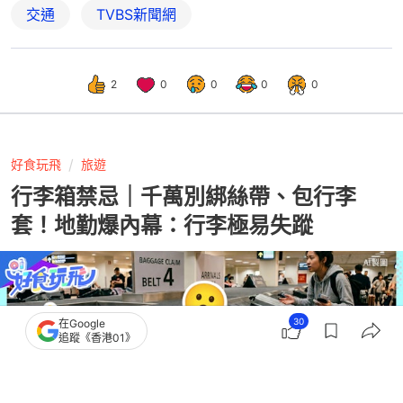
交通
TVBS新聞網
2
0
0
0
0
好食玩飛
旅遊
行李箱禁忌｜千萬別綁絲帶、包行李
套！地勤爆內幕：行李極易失蹤
30
在Google
追蹤《香港01》