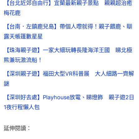
【台北近郊自由行】宜蘭最新親子景點 親親超治癒
梅花鹿
【台南．左鎮鹿兒島】帶個人嚟就得！親子餵鹿、瞓
露天帳篷數星星
【珠海親子遊】一家大細玩轉長隆海洋王國 睇北極
熊兼玩激流船！
【深圳親子遊】福田大型VR科普展 大人細路一齊解
謎
【深圳好去處】Playhouse放電、睇燈飾 親子遊2日
1夜行程懶人包
延伸閱讀：