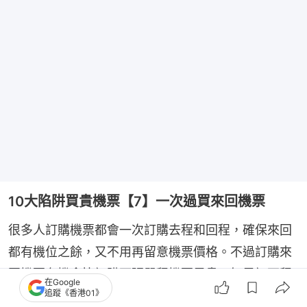
10大陷阱買貴機票【7】一次過買來回機票
很多人訂購機票都會一次訂購去程和回程，確保來回
都有機位之餘，又不用再留意機票價格。不過訂購來
回機票有機會比訂購兩張單程機票昂貴。如果訂兩程
在Google
追蹤《香港01》
單程機票，去程和回程可以選擇不同的航空公司，機