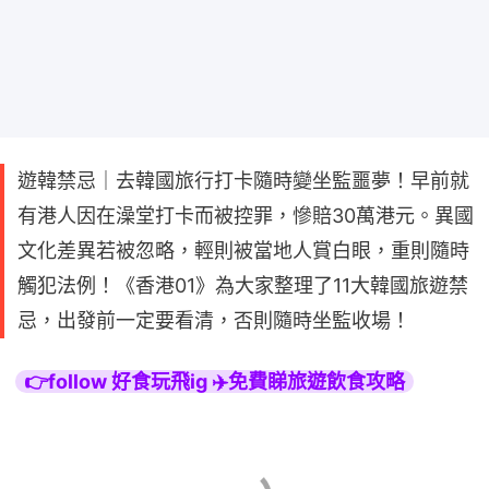
遊韓禁忌｜去韓國旅行打卡隨時變坐監噩夢！早前就
有港人因在澡堂打卡而被控罪，慘賠30萬港元。異國
文化差異若被忽略，輕則被當地人賞白眼，重則隨時
觸犯法例！《香港01》為大家整理了11大韓國旅遊禁
忌，出發前一定要看清，否則隨時坐監收場！
👉follow 好食玩飛ig ✈️免費睇旅遊飲食攻略