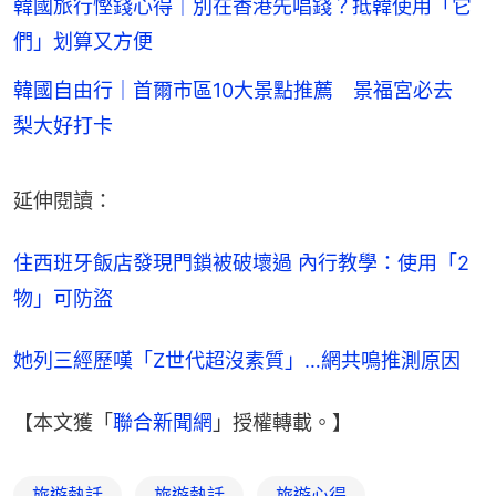
韓國旅行慳錢心得｜別在香港先唱錢？抵韓使用「它
們」划算又方便
韓國自由行｜首爾市區10大景點推薦 景福宮必去
梨大好打卡
延伸閱讀：
住西班牙飯店發現門鎖被破壞過 內行教學：使用「2
物」可防盜
她列三經歷嘆「Z世代超沒素質」…網共鳴推測原因
【本文獲「
聯合新聞網
」授權轉載。】
旅遊熱話
旅遊熱話
旅遊心得