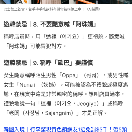
巴士禁止飲食，若手持手搖飲料有機會被拒絕上車！（AI製圖）
遊韓禁忌｜8. 不要隨意喊「阿珠媽」
稱呼店員時，用「這裡（여기요）」更禮貌，隨意喊
「阿珠媽」可能冒犯對方。
遊韓禁忌｜9. 稱呼「歐巴」要謹慎
女生隨意稱呼陌生男性「Oppa」（哥哥），或男性喊
女生「Nuna」（姊姊），可能被認為不禮貌或極度尷
尬，在現實中這是非常親密的稱呼。想叫店員過來，
禮貌地說一句「這裡（여기요，Jeogiyo）」或稱呼
「老闆（사장님，Sajangnim）」才是正解。
韓國入境｜行李驚現黃色鎖網友1招免罰$5千！帶5類