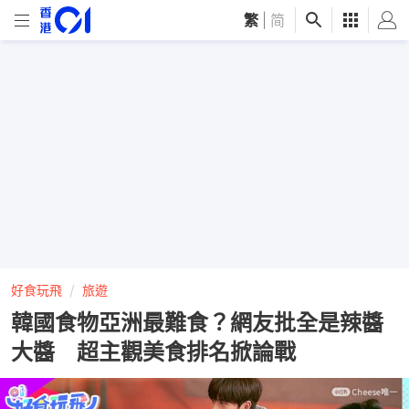
繁
|
简
好食玩飛
旅遊
韓國食物亞洲最難食？網友批全是辣醬
大醬 超主觀美食排名掀論戰