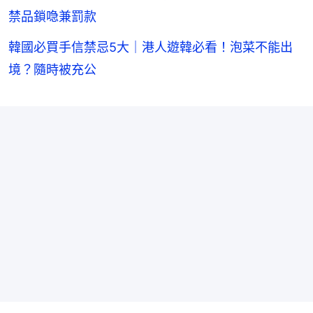
禁品鎖喼兼罰款
韓國必買手信禁忌5大｜港人遊韓必看！泡菜不能出
境？隨時被充公