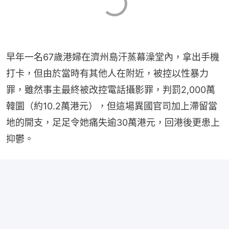
早年一名67歲港婦在濟州島汗蒸幕澡堂內，拿出手機
打卡，但由於當時有其他人在附近，被控以性暴力
罪，雖然事主最終被改控電話攝影罪，判罰2,000萬
韓圜（約10.2萬港元），但這場異國官司加上滯留當
地的開支，足足令她痛失逾30萬港元，回港後更患上
抑鬱。