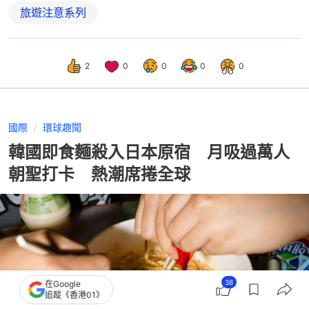
旅遊注意系列
2
0
0
0
0
國際
環球趣聞
韓國即食麵殺入日本原宿 月吸過萬人
朝聖打卡 熱潮席捲全球
38
在Google
追蹤《香港01》