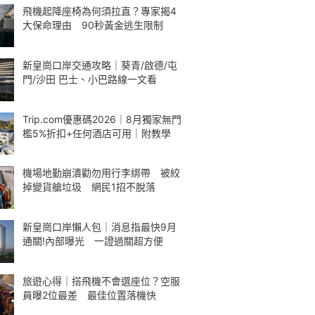
飛機起降座椅為何須拉直？專家揭4
大保命理由 90秒黃金逃生限制
新皇崗口岸交通攻略｜葵青/啟德/屯
門/沙田 巴士、小巴路線一文看
Trip.com優惠碼2026｜8月獨家無門
檻5%折扣+任何酒店可用｜附教學
機場地勤崩潰勸勿用行李綁帶 被絞
掉變貨艙垃圾 網民1招不脫落
新皇崗口岸懶人包｜消息指最快9月
通關!內部曝光 一證過關超方便
旅遊心得｜搭飛機不會選座位？空服
員曝2位最差 最佳位置落機快