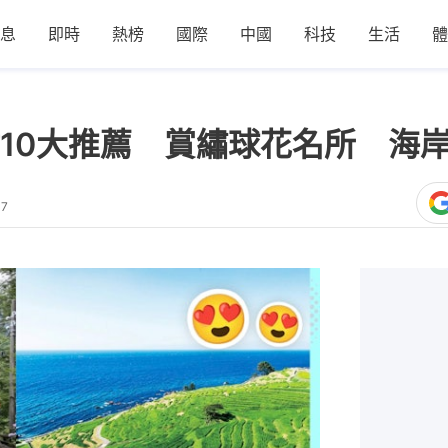
息
即時
熱榜
國際
中國
科技
生活
體
10大推薦 賞繡球花名所 海
07