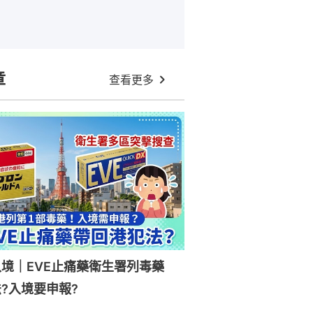
章
查看更多
入境｜EVE止痛藥衛生署列毒藥
?入境要申報?