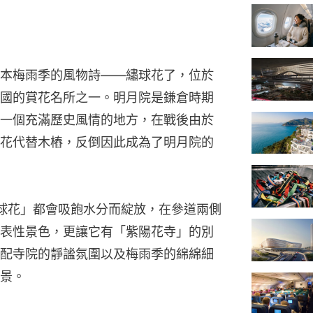
本梅雨季的風物詩——繡球花了，位於
國的賞花名所之一。明月院是鎌倉時期
一個充滿歷史風情的地方，在戰後由於
花代替木樁，反倒因此成為了明月院的
球花」都會吸飽水分而綻放，在參道兩側
表性景色，更讓它有「紫陽花寺」的別
配寺院的靜謐氛圍以及梅雨季的綿綿細
景。