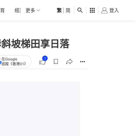
育
經濟
更多
01深圳
繁
觀點
|
简
健康
好食玩飛
登入
女
岸斜坡梯田享日落
1
在Google
追蹤《香港01》