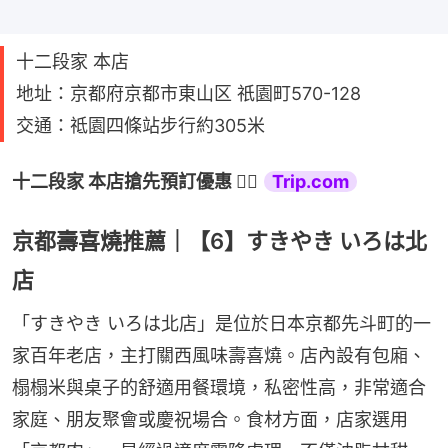
十二段家 本店
地址：京都府京都市東山区 祇園町570-128
交通：祗園四條站步行約305米
十二段家 本店搶先預訂優惠 👉🏻 
Trip.com
京都壽喜燒推薦｜【6】すきやき いろは北
店
「すきやき いろは北店」是位於日本京都先斗町的一
家百年老店，主打關西風味壽喜燒。店內設有包廂、
榻榻米與桌子的舒適用餐環境，私密性高，非常適合
家庭、朋友聚會或慶祝場合。食材方面，店家選用