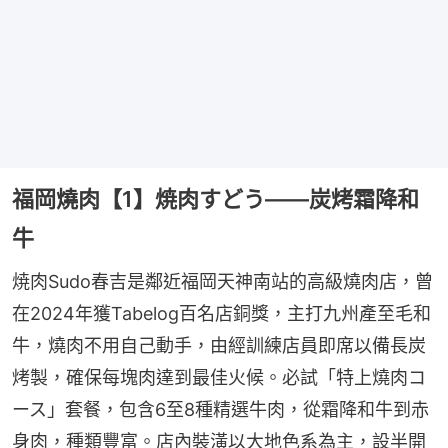
福岡燒肉【1】焼肉すどう——炭烤霜降和
牛
焼肉Sudo春吉是鄰近福岡天神南站的高級燒肉店，曾
在2024年獲Tabelog百名店銅獎，主打九州產至毛和
牛，燒肉不用自己動手，由經訓練店員即席以備長炭
烤製，確保每塊肉達到最佳火候。必試「特上燒肉コ
ース」套餐，包含6至8種精選牛肉，從霜降和牛到赤
身肉，種類豐富。店內裝潢以大地色系為主，設半開