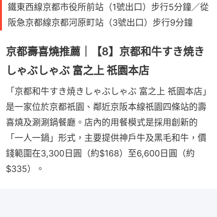
鐵東西線京都市役所前站（1號出口）步行5分鐘／從
阪急京都線京都河原町站（3號出口）步行9分鐘
京都壽喜燒推薦｜【8】京都和牛すき焼き
しゃぶしゃぶ 富之上 祇園本店
「京都和牛すき焼きしゃぶしゃぶ 富之上 祇園本店」
是一家位於京都祇園、鄰近京阪本線祇園四條站的壽
喜燒及涮涮鍋餐廳。店內的用餐模式是採用創新的
「一人一鍋」形式，主要提供神戶牛及黑毛和牛，價
錢範圍在3,300日圓（約$168）至6,600日圓（約
$335）。