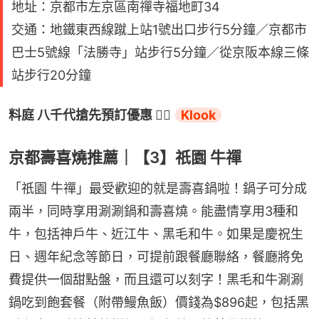
地址：京都市左京區南禪寺福地町34
交通：地鐵東西線蹴上站1號出口步行5分鐘／京都市
巴士5號線「法勝寺」站步行5分鐘／從京阪本線三條
站步行20分鐘
料庭 八千代搶先預訂優惠 👉🏻 
Klook
京都壽喜燒推薦｜【3】祇園 牛禪
「祇園 牛禪」最受歡迎的就是壽喜鍋啦！鍋子可分成
兩半，同時享用涮涮鍋和壽喜燒。能盡情享用3種和
牛，包括神戶牛、近江牛、黑毛和牛。如果是慶祝生
日、週年紀念等節日，可提前跟餐廳聯絡，餐廳將免
費提供一個甜點盤，而且還可以刻字！黑毛和牛涮涮
鍋吃到飽套餐（附帶鰻魚飯）價錢為$896起，包括黑