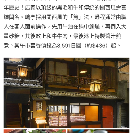
年歷史！店家以頂級的黑毛和牛和傳統的關西風壽喜
燒聞名。嶋亭採用關西風的「煎」法，過程通常由職
人在客人面前操作，先用牛油在鍋中涮過，再倒入大
量砂糖，其後放上和牛牛肉，最後淋上特製醬汁煎
煮。其午市套餐價錢為8,591日圓（約$436）起。