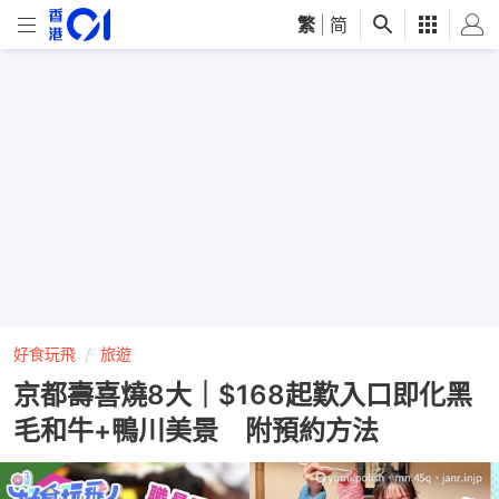
繁
|
简
好食玩飛
旅遊
京都壽喜燒8大｜$168起歎入口即化黑
毛和牛+鴨川美景 附預約方法