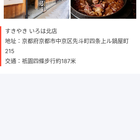
すきやき いろは北店
地址：京都府京都市中京区先斗町四条上ル鍋屋町
215
交通：祇園四條步行約187米