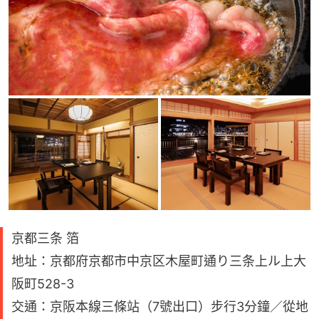
京都三条 箔
地址：京都府京都市中京区木屋町通り三条上ル上大
阪町528-3
交通：京阪本線三條站（7號出口）步行3分鐘／從地