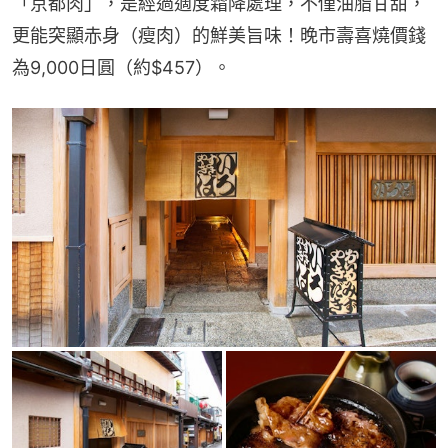
「京都肉」，是經過適度霜降處理，不僅油脂甘甜，
更能突顯赤身（瘦肉）的鮮美旨味！晚市壽喜燒價錢
為9,000日圓（約$457）。