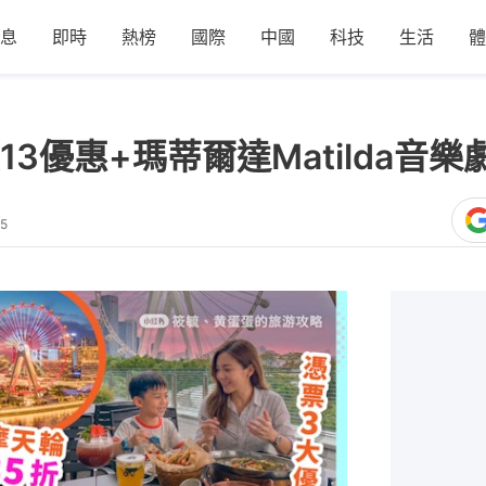
息
即時
熱榜
國際
中國
科技
生活
體
3優惠+瑪蒂爾達Matilda音樂
15