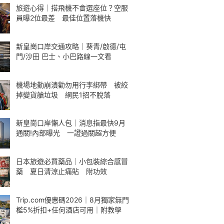
旅遊心得｜搭飛機不會選座位？空服
員曝2位最差 最佳位置落機快
新皇崗口岸交通攻略｜葵青/啟德/屯
門/沙田 巴士、小巴路線一文看
機場地勤崩潰勸勿用行李綁帶 被絞
掉變貨艙垃圾 網民1招不脫落
新皇崗口岸懶人包｜消息指最快9月
通關!內部曝光 一證過關超方便
日本旅遊必買藥品｜小包裝綜合感冒
藥 夏日清涼止痛貼 附功效
Trip.com優惠碼2026｜8月獨家無門
檻5%折扣+任何酒店可用｜附教學