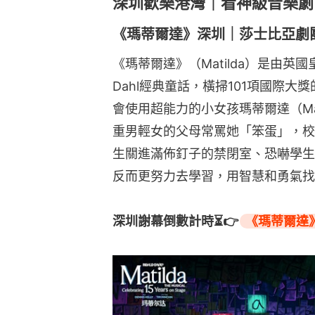
深圳歡樂港灣｜看神級音樂劇
《瑪蒂爾達》深圳｜莎士比亞劇團
《瑪蒂爾達》（Matilda）是由英國
Dahl經典童話，橫掃101項國際
會使用超能力的小女孩瑪蒂爾達（Mat
重男輕女的父母常罵她「笨蛋」，校
生關進滿佈釘子的禁閉室、恐嚇學生。
反而更努力去學習，用智慧和勇氣找
深圳謝幕倒數計時⏳👉
《瑪蒂爾達