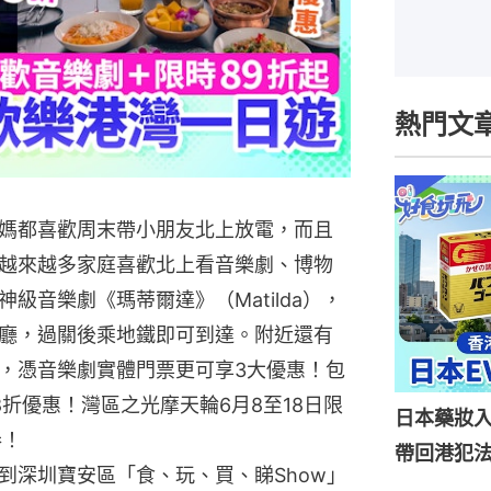
熱門文
媽都喜歡周末帶小朋友北上放電，而且
越來越多家庭喜歡北上看音樂劇、博物
級音樂劇《瑪蒂爾達》（Matilda），
廳，過關後乘地鐵即可到達。附近還有
，憑音樂劇實體門票更可享3大優惠！包
折優惠！灣區之光摩天輪6月8至18日限
日本藥妝
券！
帶回港犯法
到深圳寶安區「食、玩、買、睇Show」