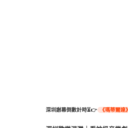
深圳謝幕倒數計時⏳👉
《瑪蒂爾達