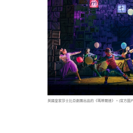
英國皇家莎士比亞劇團出品的《瑪蒂爾達》。(官方圖片