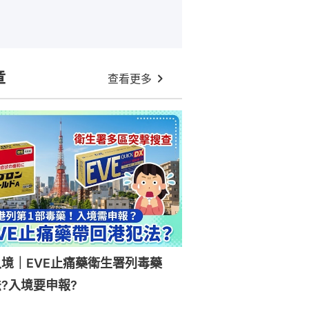
章
查看更多
入境｜EVE止痛藥衛生署列毒藥
?入境要申報?