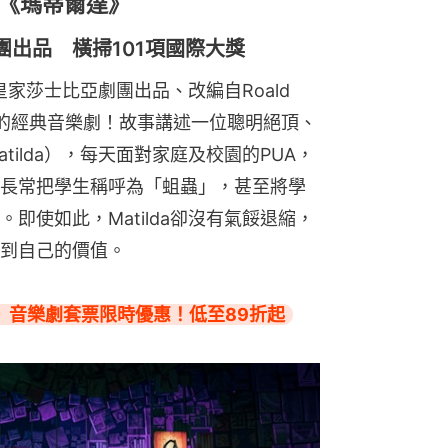
《瑪蒂爾達》
出品 橫掃101項國際大獎
皇家莎士比亞劇團出品、改編自Roald 
大獎的經典音樂劇！故事講述一位聰明絕頂、
ilda），每天面對家庭及校園的PUA，
長常把學生稱呼為「蛆蟲」，甚至將學
即使如此，Matilda卻沒有氣餒退縮，
到自己的價值。
》音樂劇套票限時優惠！低至89折起