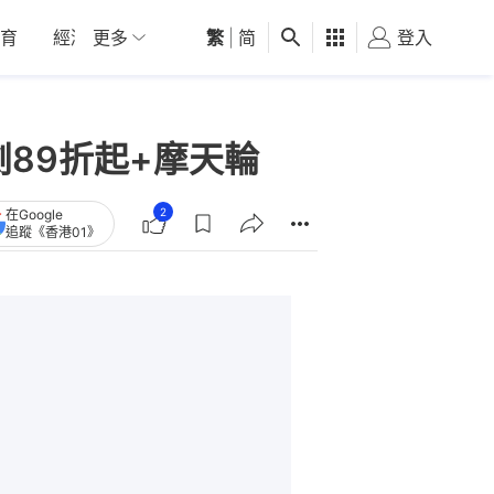
育
經濟
更多
01深圳
繁
觀點
|
简
健康
好食玩飛
登入
女
劇89折起+摩天輪
2
在Google
追蹤《香港01》