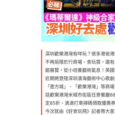
深圳歡樂港灣有咩玩？很多港爸港
不再局限於行商場、食玩買，還有
館展覽，從小培養藝術氣息！英國神
近期將登陸深圳濱海藝術中心歌劇
「壹方城」、「歡樂港灣」等商場
括歡樂港灣米城市街區任意餐廳88
定85折、滴滴打車掃碼領取優惠
今次就由《好食玩飛》記者帶大家