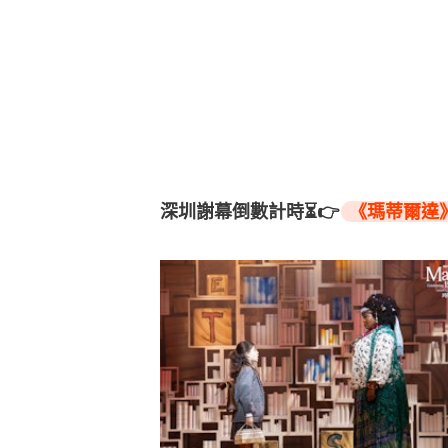
深圳謝幕倒數計時⏳👉
《瑪蒂爾達