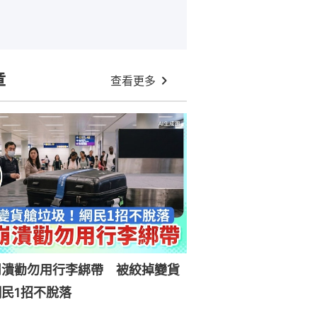
章
查看更多
崩潰勸勿用行李綁帶 被絞掉變貨
民1招不脫落