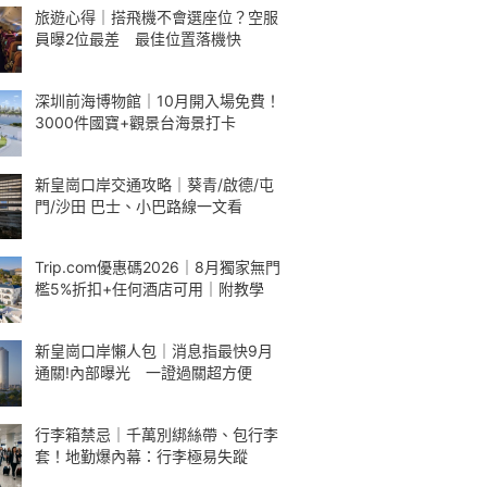
旅遊心得｜搭飛機不會選座位？空服
員曝2位最差 最佳位置落機快
深圳前海博物館｜10月開入場免費！
3000件國寶+觀景台海景打卡
新皇崗口岸交通攻略｜葵青/啟德/屯
門/沙田 巴士、小巴路線一文看
Trip.com優惠碼2026｜8月獨家無門
檻5%折扣+任何酒店可用｜附教學
新皇崗口岸懶人包｜消息指最快9月
通關!內部曝光 一證過關超方便
行李箱禁忌｜千萬別綁絲帶、包行李
套！地勤爆內幕：行李極易失蹤