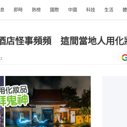
息
即時
熱榜
國際
中國
科技
生活
體
酒店怪事頻頻 這間當地人用化
02