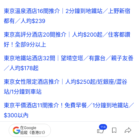
東京溫泉酒店16間推介｜2分鐘到地鐵站／上野新宿
都有／人均$239
東京高評分酒店20間推介｜人均$200起／住客都讚
好！全部9分以上
東京地鐵站酒店32間｜望晴空塔／有露台／親子友善
／人均$178起
東京女性限定酒店推介｜人均$250起/近銀座/澀谷
站/1分鐘到車站
東京平價酒店11間推介！免費早餐／1分鐘到地鐵站／
$300以內
114
在Google
河口湖溫泉酒店24間推介｜私人風呂賞富士山／一泊
追蹤《香港01》
二食／人均$293