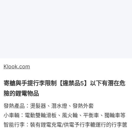
Klook.com
寄艙與手提行李限制【違禁品5】以下有潛在危
險的鋰電物品
發熱產品：燙髮器、潛水燈、發熱外套
小車輛：電動雙輪滑板、風火輪、平衡車、獨輪車等
智能行李：裝有鋰電充電/供電予行李轆運行的行李篋