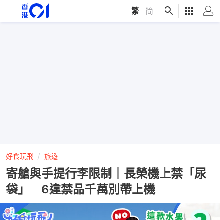
繁
|
简
好食玩飛
旅遊
寄艙與手提行李限制｜長榮機上禁「尿
袋」 6違禁品千萬別帶上機