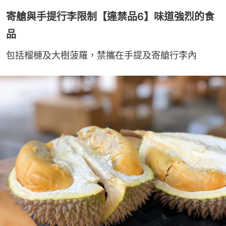
寄艙與手提行李限制【違禁品6】味道強烈的食
品
包括榴槤及大樹菠羅，禁攜在手提及寄艙行李內