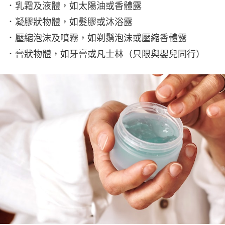
．乳霜及液體，如太陽油或香體露
．凝膠狀物體，如髮膠或沐浴露
．壓縮泡沫及噴霧，如剃鬚泡沫或壓縮香體露
．膏狀物體，如牙膏或凡士林（只限與嬰兒同行）