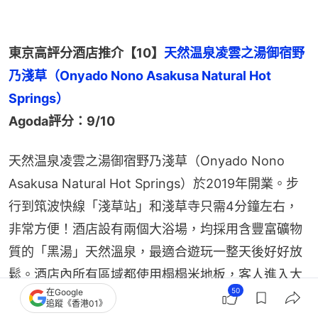
東京高評分酒店推介【10】
天然温泉凌雲之湯御宿野
乃淺草（Onyado Nono Asakusa Natural Hot 
Springs）
Agoda評分：9/10
天然温泉凌雲之湯御宿野乃淺草（Onyado Nono 
Asakusa Natural Hot Springs）於2019年開業。步
行到筑波快線「淺草站」和淺草寺只需4分鐘左右，
非常方便！酒店設有兩個大浴場，均採用含豐富礦物
質的「黑湯」天然溫泉，最適合遊玩一整天後好好放
鬆。酒店內所有區域都使用榻榻米地板，客人進入大
50
在Google
門後需要脫鞋。客房設計簡約，採用日式風格，更提
追蹤《香港01》