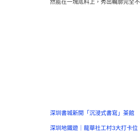
然能在一塊底料上，秀出輪廓完全不
深圳書城新開「沉浸式書寫」茶館 
深圳地鐵遊｜龍華社工村3大打卡位 Ti