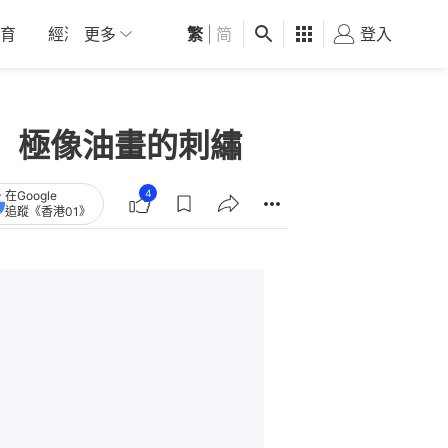
育
經濟
更多
01深圳
繁
觀點
|
简
健康
好食玩飛
登入
女
 極像油畫的刺繡
4
在Google
追蹤《香港01》