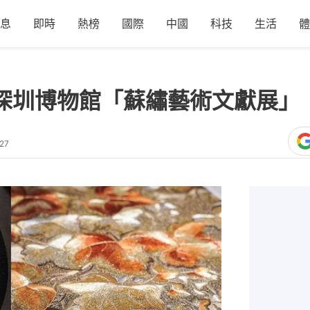
息
即時
熱榜
國際
中國
科技
生活
體
｜深圳博物館「蘇繡藝術文獻展」
27