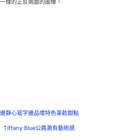
一樣的正反兩面的圖像。
邊靜心寫字邊品嚐特色茶飲甜點
ffany Blue公路激有藝術感