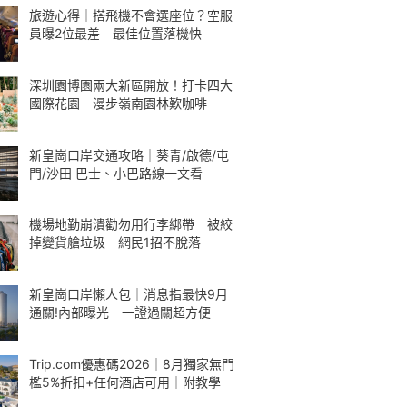
旅遊心得｜搭飛機不會選座位？空服
員曝2位最差 最佳位置落機快
深圳園博園兩大新區開放！打卡四大
國際花園 漫步嶺南園林歎咖啡
新皇崗口岸交通攻略｜葵青/啟德/屯
門/沙田 巴士、小巴路線一文看
機場地勤崩潰勸勿用行李綁帶 被絞
掉變貨艙垃圾 網民1招不脫落
新皇崗口岸懶人包｜消息指最快9月
通關!內部曝光 一證過關超方便
Trip.com優惠碼2026｜8月獨家無門
檻5%折扣+任何酒店可用｜附教學