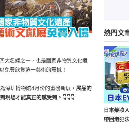
熱門文
四大名繡之一，也是國家非物質文化遺
以免費欣賞這一藝術的震撼！
為深圳博物館4月份的重磅新展，
展品的
現場才能真正的感受到。👇👇👇
日本藥妝
帶回港犯法