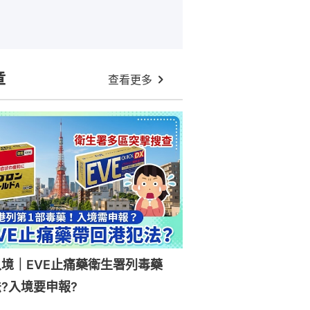
章
查看更多
入境｜EVE止痛藥衛生署列毒藥
?入境要申報?