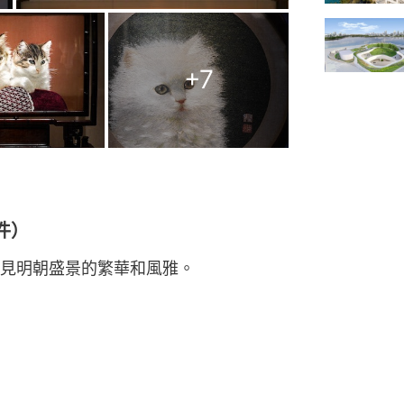
+
7
件）
見明朝盛景的繁華和風雅。