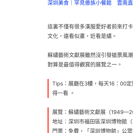
深圳美食｜罕見傣族小餐館 雲南直
這裏不僅有很多漢服愛好者前來打卡
文化，遠看似畫，近看是繡。
蘇繡藝術文獻展雖然沒引發搶票風潮
對算是最值得觀賞的展覽之一。
Tips：展廳在3樓，每天16：0
得一看 。
展覽：蘇繡藝術文獻展（1949—20
地址：深圳市福田區深圳博物館（
門票：免費，「深圳博物館」公眾