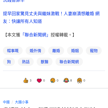
洗錢替罪羊
提早回家驚見丈夫與繼妹激戰！人妻崩潰想離婚 網
友：快讓所有人知道
【本文獲
「聯合新聞網」
授權轉載。】
帽事嘅
婚外情
離婚
婚姻
寵物
狗
熱話
獸醫
聯合新聞網
3
0
0
8
0
中國
大國小事