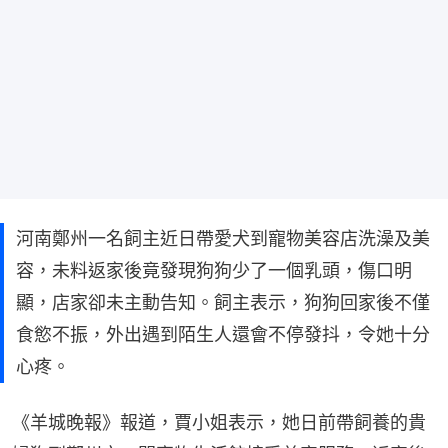
河南鄭州一名飼主近日帶愛犬到寵物美容店洗澡及美
容，未料返家後竟發現狗狗少了一個乳頭，傷口明
顯，店家卻未主動告知。飼主表示，狗狗回家後不僅
食慾不振，外出遇到陌生人還會不停發抖，令她十分
心疼。
《羊城晚報》報道，賈小姐表示，她日前帶飼養的貴