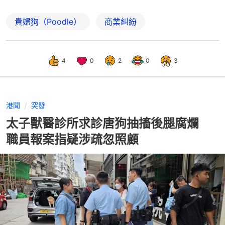
貴婦狗（Poodle）
商業糾紛
4
0
2
0
3
港聞
突發
太子獸醫診所求診唐狗抽搐後腿腐爛
職員報案指疑涉疏忽照顧